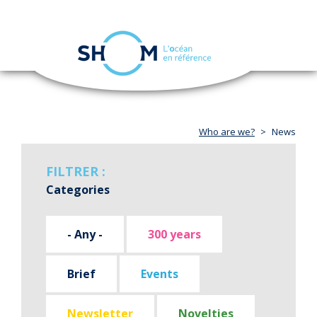
Cookies management panel
Toggle
navigation
Skip
to
main
content
Who are we?
News
FILTRER :
Categories
- Any -
300 years
Brief
Events
Newsletter
Novelties