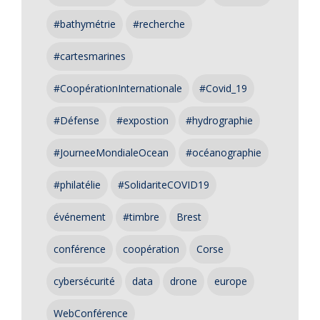
#bathymétrie
#recherche
#cartesmarines
#CoopérationInternationale
#Covid_19
#Défense
#expostion
#hydrographie
#JourneeMondialeOcean
#océanographie
#philatélie
#SolidariteCOVID19
événement
#timbre
Brest
conférence
coopération
Corse
cybersécurité
data
drone
europe
WebConférence