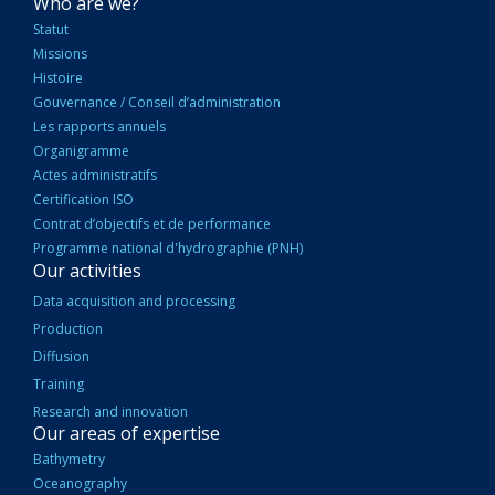
NAVIGATION
Who are we?
PRINCIPALE
Statut
Missions
Histoire
Gouvernance / Conseil d’administration
Les rapports annuels
Organigramme
Actes administratifs
Certification ISO
Contrat d’objectifs et de performance
Programme national d'hydrographie (PNH)
Our activities
Data acquisition and processing
Production
Diffusion
Training
Research and innovation
Our areas of expertise
Bathymetry
Oceanography