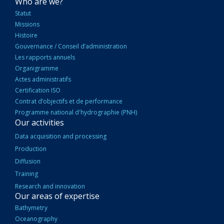
NAVIGATION
Who are we?
PRINCIPALE
Statut
Missions
Histoire
Gouvernance / Conseil d’administration
Les rapports annuels
Organigramme
Actes administratifs
Certification ISO
Contrat d’objectifs et de performance
Programme national d'hydrographie (PNH)
Our activities
Data acquisition and processing
Production
Diffusion
Training
Research and innovation
Our areas of expertise
Bathymetry
Oceanography