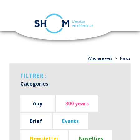
Cookies management panel
Toggle
navigation
Skip
to
main
content
Who are we?
News
FILTRER :
Categories
- Any -
300 years
Brief
Events
Newsletter
Novelties