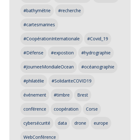
#bathymétrie
#recherche
#cartesmarines
#CoopérationInternationale
#Covid_19
#Défense
#expostion
#hydrographie
#JourneeMondialeOcean
#océanographie
#philatélie
#SolidariteCOVID19
événement
#timbre
Brest
conférence
coopération
Corse
cybersécurité
data
drone
europe
WebConférence