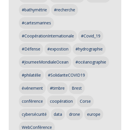
#bathymétrie
#recherche
#cartesmarines
#CoopérationInternationale
#Covid_19
#Défense
#expostion
#hydrographie
#JourneeMondialeOcean
#océanographie
#philatélie
#SolidariteCOVID19
événement
#timbre
Brest
conférence
coopération
Corse
cybersécurité
data
drone
europe
WebConférence