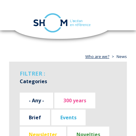
Cookies management panel
Toggle
navigation
Skip
to
main
content
Who are we?
News
FILTRER :
Categories
- Any -
300 years
Brief
Events
Newsletter
Novelties