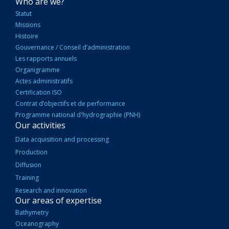
NAVIGATION
Who are we?
PRINCIPALE
Statut
Missions
Histoire
Gouvernance / Conseil d’administration
Les rapports annuels
Organigramme
Actes administratifs
Certification ISO
Contrat d’objectifs et de performance
Programme national d'hydrographie (PNH)
Our activities
Data acquisition and processing
Production
Diffusion
Training
Research and innovation
Our areas of expertise
Bathymetry
Oceanography