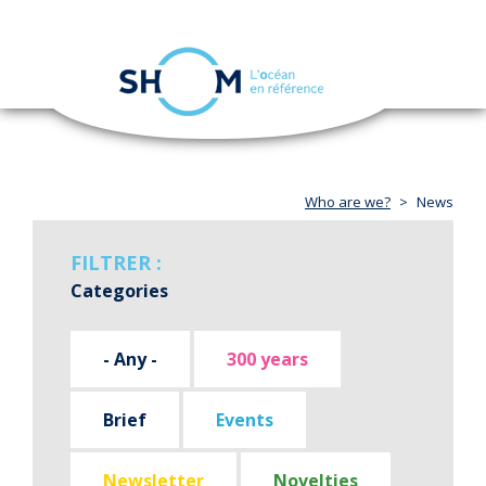
Cookies management panel
Toggle
navigation
Skip
to
main
content
Who are we?
News
FILTRER :
Categories
- Any -
300 years
Brief
Events
Newsletter
Novelties