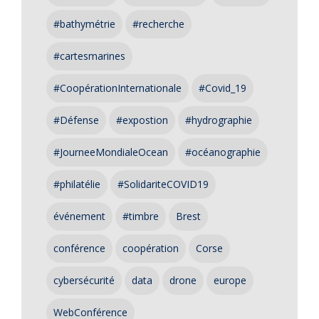
#bathymétrie
#recherche
#cartesmarines
#CoopérationInternationale
#Covid_19
#Défense
#expostion
#hydrographie
#JourneeMondialeOcean
#océanographie
#philatélie
#SolidariteCOVID19
événement
#timbre
Brest
conférence
coopération
Corse
cybersécurité
data
drone
europe
WebConférence