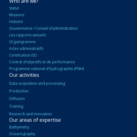
NAVIGATION
Who are we?
PRINCIPALE
Statut
Missions
Histoire
Gouvernance / Conseil d’administration
Les rapports annuels
Organigramme
Actes administratifs
Certification ISO
Contrat d’objectifs et de performance
Programme national d'hydrographie (PNH)
Our activities
Data acquisition and processing
Production
Diffusion
Training
Research and innovation
Our areas of expertise
Bathymetry
Oceanography