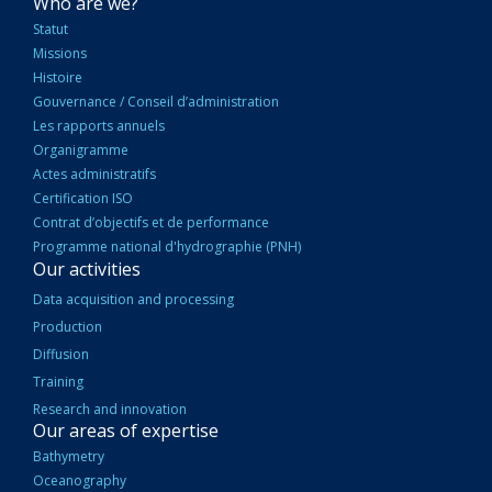
NAVIGATION
Who are we?
PRINCIPALE
Statut
Missions
Histoire
Gouvernance / Conseil d’administration
Les rapports annuels
Organigramme
Actes administratifs
Certification ISO
Contrat d’objectifs et de performance
Programme national d'hydrographie (PNH)
Our activities
Data acquisition and processing
Production
Diffusion
Training
Research and innovation
Our areas of expertise
Bathymetry
Oceanography