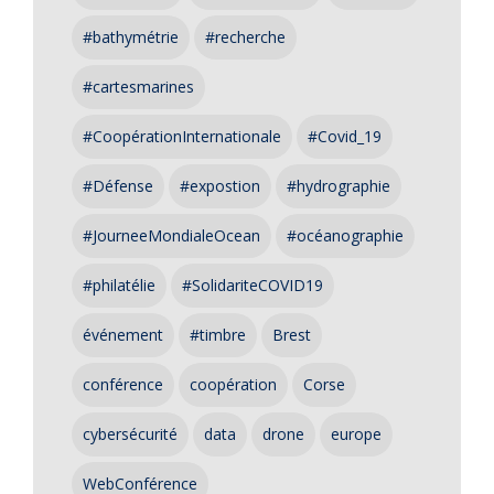
#bathymétrie
#recherche
#cartesmarines
#CoopérationInternationale
#Covid_19
#Défense
#expostion
#hydrographie
#JourneeMondialeOcean
#océanographie
#philatélie
#SolidariteCOVID19
événement
#timbre
Brest
conférence
coopération
Corse
cybersécurité
data
drone
europe
WebConférence