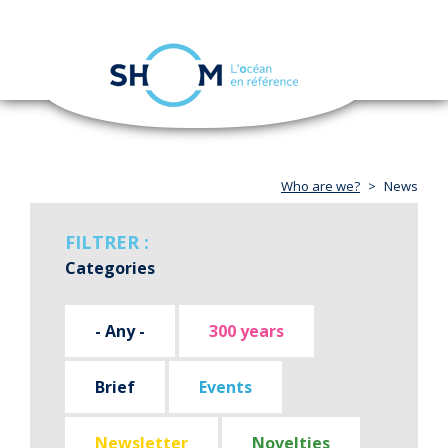
Cookies management panel
Toggle
navigation
Skip
to
main
content
Who are we?
News
FILTRER :
Categories
- Any -
300 years
Brief
Events
Newsletter
Novelties