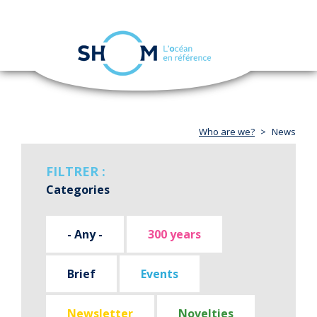
Cookies management panel
Toggle
navigation
Skip
to
main
content
Who are we?
News
FILTRER :
Categories
- Any -
300 years
Brief
Events
Newsletter
Novelties