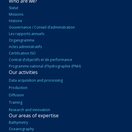
NAVIGATION
Who are we?
PRINCIPALE
Statut
Missions
Histoire
Gouvernance / Conseil d’administration
Les rapports annuels
Organigramme
Actes administratifs
Certification ISO
Contrat d’objectifs et de performance
Programme national d'hydrographie (PNH)
Our activities
Data acquisition and processing
Production
Diffusion
Training
Research and innovation
Our areas of expertise
Bathymetry
Oceanography