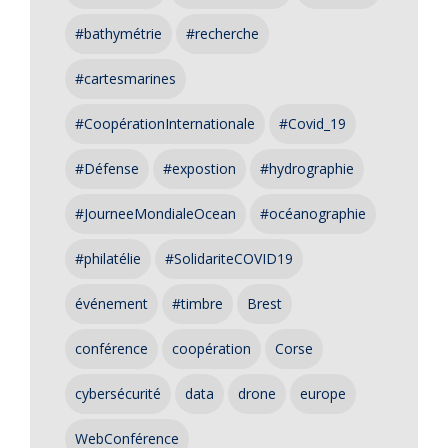
#bathymétrie
#recherche
#cartesmarines
#CoopérationInternationale
#Covid_19
#Défense
#expostion
#hydrographie
#JourneeMondialeOcean
#océanographie
#philatélie
#SolidariteCOVID19
événement
#timbre
Brest
conférence
coopération
Corse
cybersécurité
data
drone
europe
WebConférence