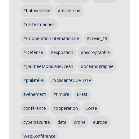
#bathymétrie
#recherche
#cartesmarines
#CoopérationInternationale
#Covid_19
#Défense
#expostion
#hydrographie
#JourneeMondialeOcean
#océanographie
#philatélie
#SolidariteCOVID19
événement
#timbre
Brest
conférence
coopération
Corse
cybersécurité
data
drone
europe
WebConférence