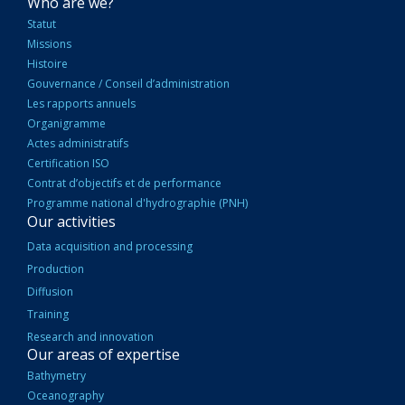
NAVIGATION
Who are we?
PRINCIPALE
Statut
Missions
Histoire
Gouvernance / Conseil d’administration
Les rapports annuels
Organigramme
Actes administratifs
Certification ISO
Contrat d’objectifs et de performance
Programme national d'hydrographie (PNH)
Our activities
Data acquisition and processing
Production
Diffusion
Training
Research and innovation
Our areas of expertise
Bathymetry
Oceanography