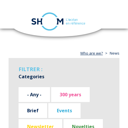
Cookies management panel
Toggle
navigation
Skip
to
main
content
Who are we?
News
FILTRER :
Categories
- Any -
300 years
Brief
Events
Newsletter
Novelties