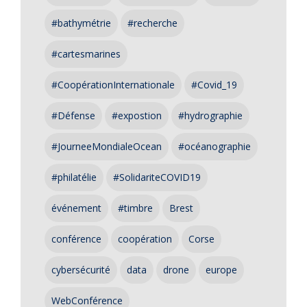
#bathymétrie
#recherche
#cartesmarines
#CoopérationInternationale
#Covid_19
#Défense
#expostion
#hydrographie
#JourneeMondialeOcean
#océanographie
#philatélie
#SolidariteCOVID19
événement
#timbre
Brest
conférence
coopération
Corse
cybersécurité
data
drone
europe
WebConférence