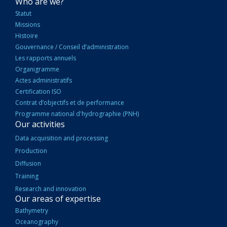
NAVIGATION
Who are we?
PRINCIPALE
Statut
Missions
Histoire
Gouvernance / Conseil d’administration
Les rapports annuels
Organigramme
Actes administratifs
Certification ISO
Contrat d’objectifs et de performance
Programme national d'hydrographie (PNH)
Our activities
Data acquisition and processing
Production
Diffusion
Training
Research and innovation
Our areas of expertise
Bathymetry
Oceanography