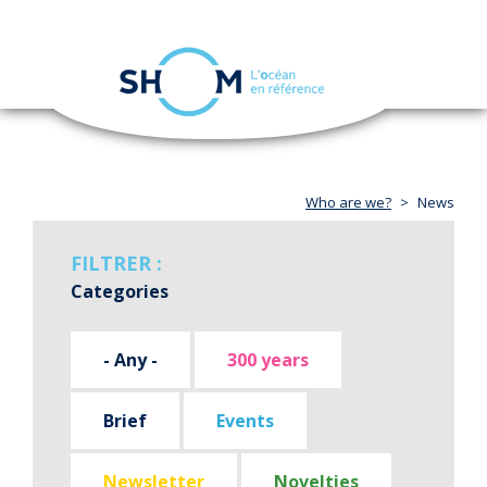
Cookies management panel
Toggle
navigation
Skip
to
main
content
Who are we?
News
FILTRER :
Categories
- Any -
300 years
Brief
Events
Newsletter
Novelties