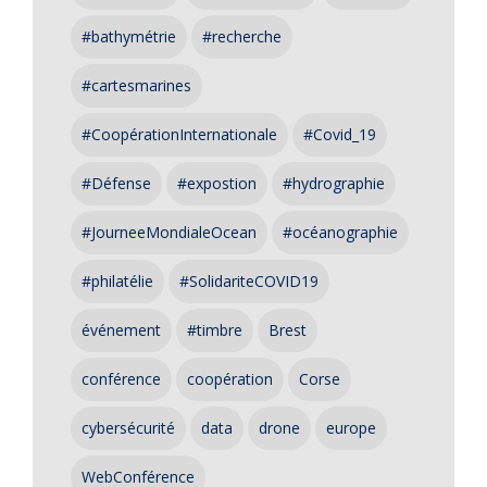
#bathymétrie
#recherche
#cartesmarines
#CoopérationInternationale
#Covid_19
#Défense
#expostion
#hydrographie
#JourneeMondialeOcean
#océanographie
#philatélie
#SolidariteCOVID19
événement
#timbre
Brest
conférence
coopération
Corse
cybersécurité
data
drone
europe
WebConférence