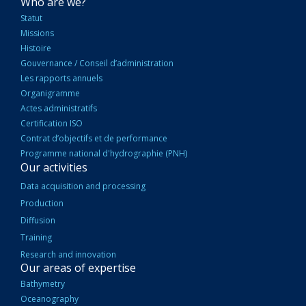
NAVIGATION
Who are we?
PRINCIPALE
Statut
Missions
Histoire
Gouvernance / Conseil d’administration
Les rapports annuels
Organigramme
Actes administratifs
Certification ISO
Contrat d’objectifs et de performance
Programme national d'hydrographie (PNH)
Our activities
Data acquisition and processing
Production
Diffusion
Training
Research and innovation
Our areas of expertise
Bathymetry
Oceanography