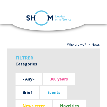
Cookies management panel
Toggle
navigation
Skip
to
main
content
Who are we?
News
FILTRER :
Categories
- Any -
300 years
Brief
Events
Newsletter
Novelties