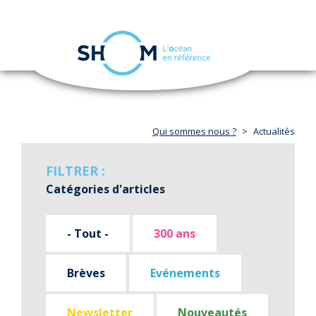
Panneau de gestion des cookies
Toggle
navigation
Aller
au
contenu
principal
Qui sommes nous ?
Actualités
FILTRER :
Catégories d'articles
- Tout -
300 ans
Brèves
Evénements
Newsletter
Nouveautés