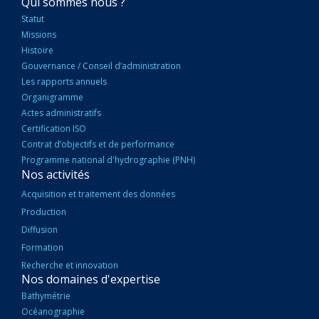
NAVIGATION
Qui sommes nous ?
PRINCIPALE
Statut
Missions
Histoire
Gouvernance / Conseil d’administration
Les rapports annuels
Organigramme
Actes administratifs
Certification ISO
Contrat d’objectifs et de performance
Programme national d'hydrographie (PNH)
Nos activités
Acquisition et traitement des données
Production
Diffusion
Formation
Recherche et innovation
Nos domaines d'expertise
Bathymétrie
Océanographie