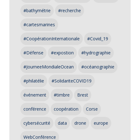
#bathymétrie
#recherche
#cartesmarines
#CoopérationInternationale
#Covid_19
#Défense
#expostion
#hydrographie
#JourneeMondialeOcean
#océanographie
#philatélie
#SolidariteCOVID19
événement
#timbre
Brest
conférence
coopération
Corse
cybersécurité
data
drone
europe
WebConférence