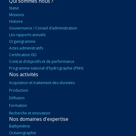
NAVIGATION
Qui sommes nous ?
PRINCIPALE
Statut
Missions
Histoire
Gouvernance / Conseil d’administration
Les rapports annuels
Organigramme
Actes administratifs
Certification ISO
Contrat d’objectifs et de performance
Programme national d'hydrographie (PNH)
Nos activités
Acquisition et traitement des données
Production
Diffusion
Formation
Recherche et innovation
Nos domaines d'expertise
Bathymétrie
Océanographie