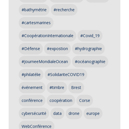
#bathymétrie
#recherche
#cartesmarines
#CoopérationInternationale
#Covid_19
#Défense
#expostion
#hydrographie
#JourneeMondialeOcean
#océanographie
#philatélie
#SolidariteCOVID19
événement
#timbre
Brest
conférence
coopération
Corse
cybersécurité
data
drone
europe
WebConférence