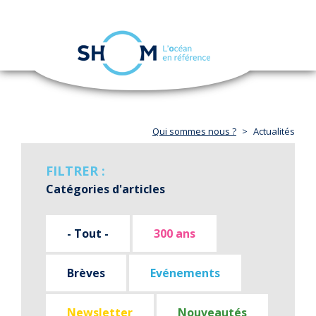
Panneau de gestion des cookies
Toggle
navigation
Aller
au
contenu
principal
Qui sommes nous ?
Actualités
FILTRER :
Catégories d'articles
- Tout -
300 ans
Brèves
Evénements
Newsletter
Nouveautés