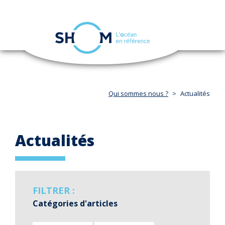
Panneau de gestion des cookies
Toggle
navigation
Aller
au
contenu
principal
Qui sommes nous ?
Actualités
Actualités
FILTRER :
Catégories d'articles