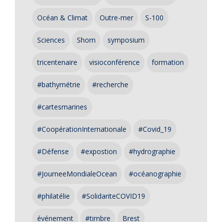
Océan & Climat
Outre-mer
S-100
Sciences
Shom
symposium
tricentenaire
visioconférence
formation
#bathymétrie
#recherche
#cartesmarines
#CoopérationInternationale
#Covid_19
#Défense
#expostion
#hydrographie
#JourneeMondialeOcean
#océanographie
#philatélie
#SolidariteCOVID19
événement
#timbre
Brest