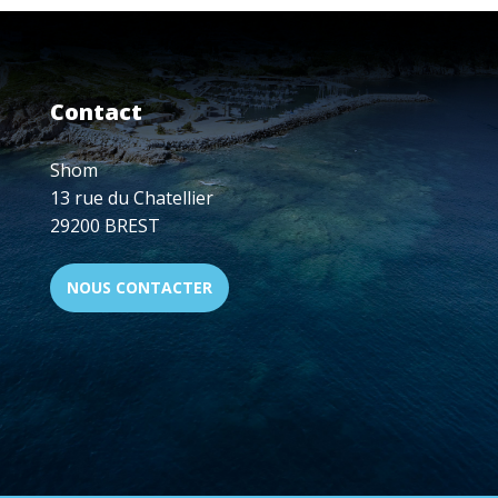
JOURNÉES
REFMAR
DU
22
AU
Contact
24
SEPTEMBRE
2026
Shom
13 rue du Chatellier
29200 BREST
NOUS CONTACTER