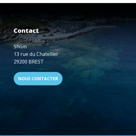
JOURNÉES
REFMAR
DU
22
AU
Contact
24
SEPTEMBRE
2026
Shom
13 rue du Chatellier
29200 BREST
NOUS CONTACTER