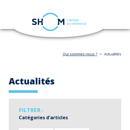
Panneau de gestion des cookies
Toggle
navigation
Aller
au
contenu
principal
Qui sommes nous ?
Actualités
Actualités
FILTRER :
Catégories d'articles