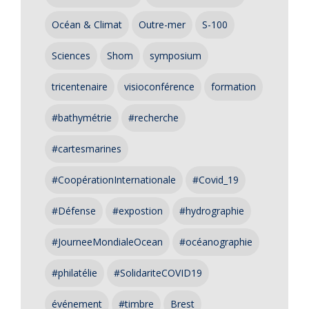
Océan & Climat
Outre-mer
S-100
Sciences
Shom
symposium
tricentenaire
visioconférence
formation
#bathymétrie
#recherche
#cartesmarines
#CoopérationInternationale
#Covid_19
#Défense
#expostion
#hydrographie
#JourneeMondialeOcean
#océanographie
#philatélie
#SolidariteCOVID19
événement
#timbre
Brest