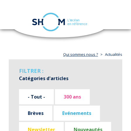
Panneau de gestion des cookies
Toggle
navigation
Aller
au
contenu
principal
Qui sommes nous ?
Actualités
FILTRER :
Catégories d'articles
- Tout -
300 ans
Brèves
Evénements
Newsletter
Nouveautés