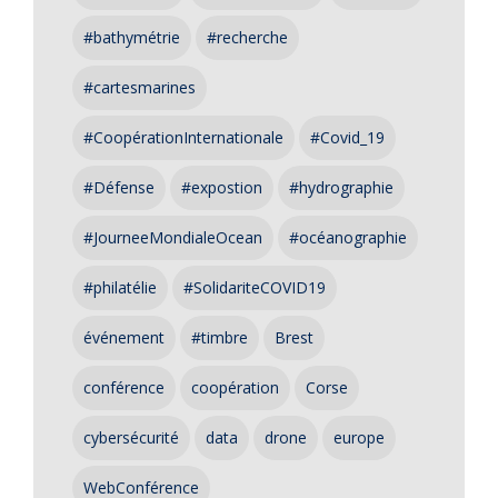
#bathymétrie
#recherche
#cartesmarines
#CoopérationInternationale
#Covid_19
#Défense
#expostion
#hydrographie
#JourneeMondialeOcean
#océanographie
#philatélie
#SolidariteCOVID19
événement
#timbre
Brest
conférence
coopération
Corse
cybersécurité
data
drone
europe
WebConférence