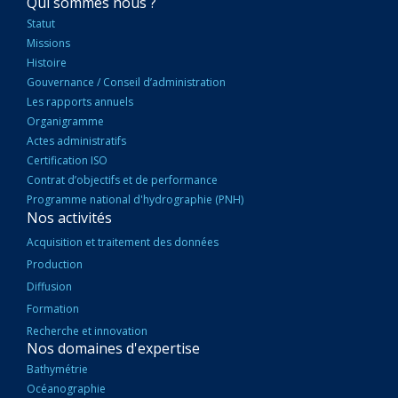
NAVIGATION
Qui sommes nous ?
PRINCIPALE
Statut
Missions
Histoire
Gouvernance / Conseil d’administration
Les rapports annuels
Organigramme
Actes administratifs
Certification ISO
Contrat d’objectifs et de performance
Programme national d'hydrographie (PNH)
Nos activités
Acquisition et traitement des données
Production
Diffusion
Formation
Recherche et innovation
Nos domaines d'expertise
Bathymétrie
Océanographie