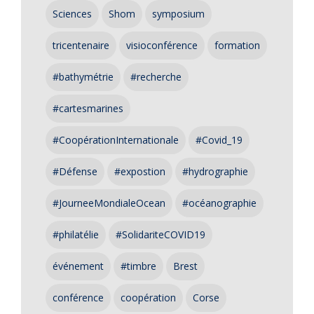
Sciences
Shom
symposium
tricentenaire
visioconférence
formation
#bathymétrie
#recherche
#cartesmarines
#CoopérationInternationale
#Covid_19
#Défense
#expostion
#hydrographie
#JourneeMondialeOcean
#océanographie
#philatélie
#SolidariteCOVID19
événement
#timbre
Brest
conférence
coopération
Corse