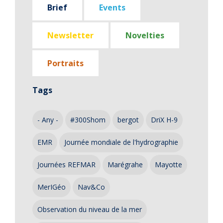
Brief
Events
Newsletter
Novelties
Portraits
Tags
- Any -
#300Shom
bergot
DriX H-9
EMR
Journée mondiale de l'hydrographie
Journées REFMAR
Marégrahe
Mayotte
MerIGéo
Nav&Co
Observation du niveau de la mer