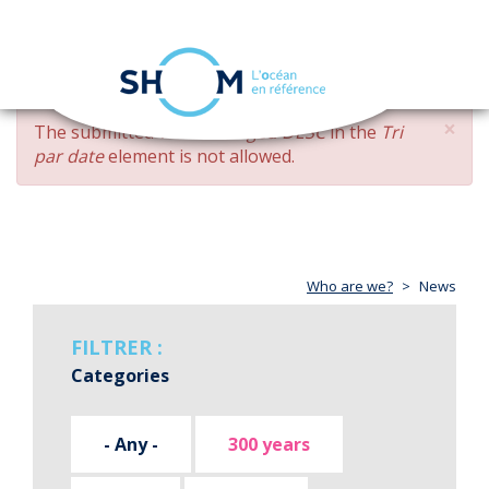
Cookies management panel
Toggle
navigation
Skip
×
ERROR
The submitted value
changed DESC
in the
Tri
to
MESSAGE
par date
element is not allowed.
main
content
Who are we?
News
FILTRER :
Categories
- Any -
300 years