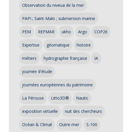
Observation du niveua de la mer
PAPI ; Saint-Malo ; submersion marine
PEM
REFMAR
ukho
Argo
COP26
Expertise
géomatique
histoire
métiers
hydrographie française
IA
journée d'étude
journées européennes du patrimoine
La Pérouse
Litto3D®
Nautic
exposition virtuelle
nuit des chercheurs
Océan & Climat
Outre-mer
S-100