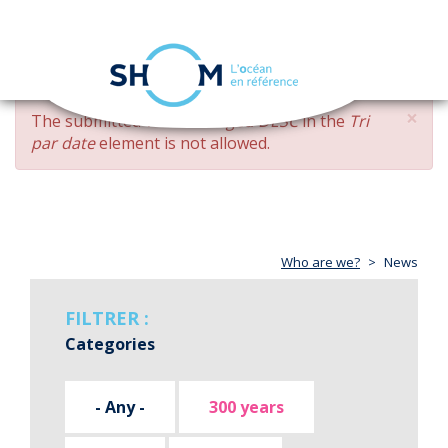
Cookies management panel
Toggle
navigation
Skip
×
ERROR
The submitted value
changed DESC
in the
Tri
to
MESSAGE
par date
element is not allowed.
main
content
Who are we?
News
FILTRER :
Categories
- Any -
300 years