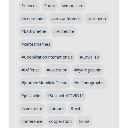
Sciences
Shom
symposium
tricentenaire
visioconférence
formation
#bathymétrie
#recherche
#cartesmarines
#CoopérationInternationale
#Covid_19
#Défense
#expostion
#hydrographie
#JourneeMondialeOcean
#océanographie
#philatélie
#SolidariteCOVID19
événement
#timbre
Brest
conférence
coopération
Corse