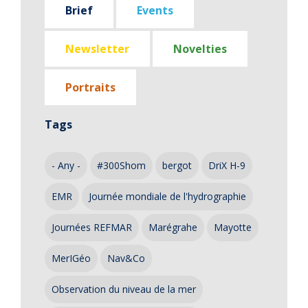
Brief
Events
Newsletter
Novelties
Portraits
Tags
- Any -
#300Shom
bergot
DriX H-9
EMR
Journée mondiale de l'hydrographie
Journées REFMAR
Marégrahe
Mayotte
MerIGéo
Nav&Co
Observation du niveau de la mer