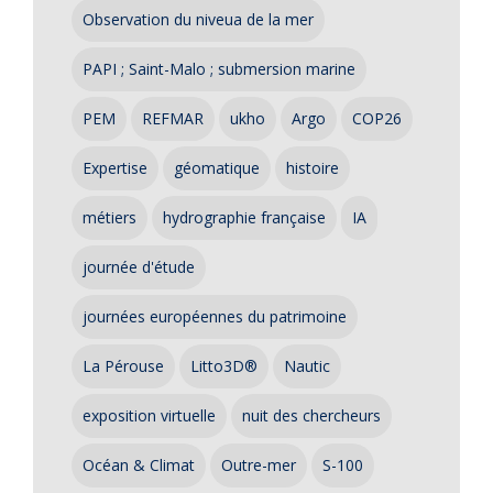
Observation du niveua de la mer
PAPI ; Saint-Malo ; submersion marine
PEM
REFMAR
ukho
Argo
COP26
Expertise
géomatique
histoire
métiers
hydrographie française
IA
journée d'étude
journées européennes du patrimoine
La Pérouse
Litto3D®
Nautic
exposition virtuelle
nuit des chercheurs
Océan & Climat
Outre-mer
S-100