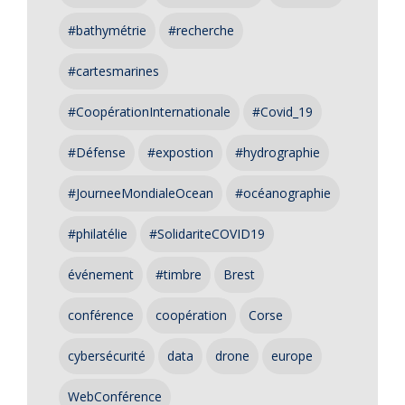
#bathymétrie
#recherche
#cartesmarines
#CoopérationInternationale
#Covid_19
#Défense
#expostion
#hydrographie
#JourneeMondialeOcean
#océanographie
#philatélie
#SolidariteCOVID19
événement
#timbre
Brest
conférence
coopération
Corse
cybersécurité
data
drone
europe
WebConférence