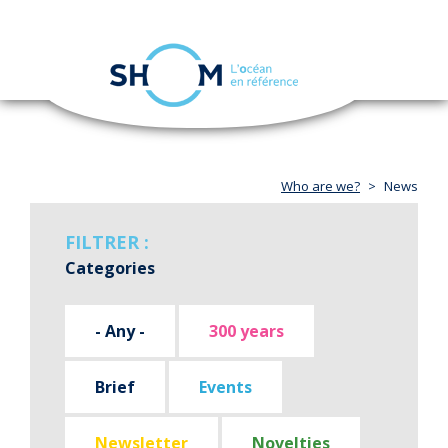
Cookies management panel
Toggle
navigation
Skip
to
main
content
Who are we?
News
FILTRER :
Categories
- Any -
300 years
Brief
Events
Newsletter
Novelties