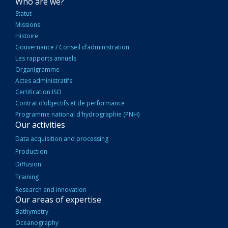
NAVIGATION
Who are we?
PRINCIPALE
Statut
Missions
Histoire
Gouvernance / Conseil d’administration
Les rapports annuels
Organigramme
Actes administratifs
Certification ISO
Contrat d’objectifs et de performance
Programme national d'hydrographie (PNH)
Our activities
Data acquisition and processing
Production
Diffusion
Training
Research and innovation
Our areas of expertise
Bathymetry
Oceanography