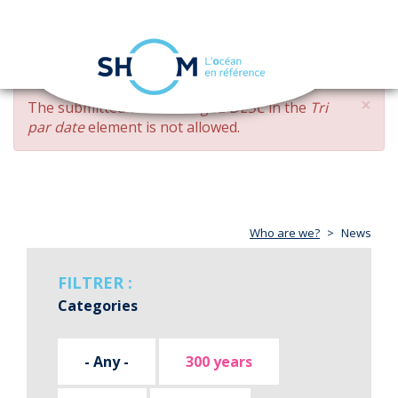
Cookies management panel
Toggle
navigation
Skip
×
ERROR
The submitted value
changed DESC
in the
Tri
to
MESSAGE
par date
element is not allowed.
main
content
Who are we?
News
FILTRER :
Categories
- Any -
300 years