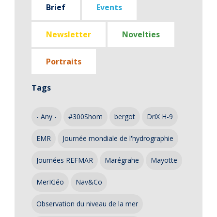
Brief
Events
Newsletter
Novelties
Portraits
Tags
- Any -
#300Shom
bergot
DriX H-9
EMR
Journée mondiale de l'hydrographie
Journées REFMAR
Marégrahe
Mayotte
MerIGéo
Nav&Co
Observation du niveau de la mer