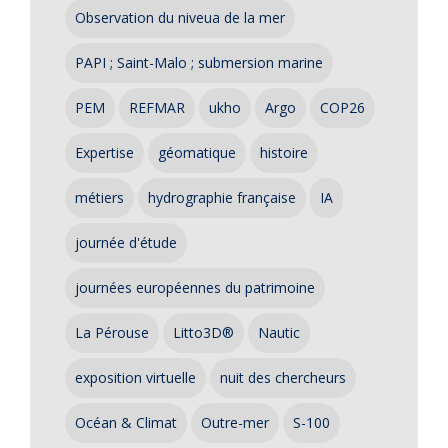
Observation du niveua de la mer
PAPI ; Saint-Malo ; submersion marine
PEM
REFMAR
ukho
Argo
COP26
Expertise
géomatique
histoire
métiers
hydrographie française
IA
journée d'étude
journées européennes du patrimoine
La Pérouse
Litto3D®
Nautic
exposition virtuelle
nuit des chercheurs
Océan & Climat
Outre-mer
S-100