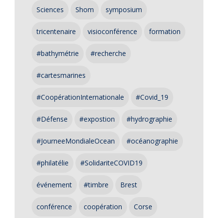
Sciences
Shom
symposium
tricentenaire
visioconférence
formation
#bathymétrie
#recherche
#cartesmarines
#CoopérationInternationale
#Covid_19
#Défense
#expostion
#hydrographie
#JourneeMondialeOcean
#océanographie
#philatélie
#SolidariteCOVID19
événement
#timbre
Brest
conférence
coopération
Corse