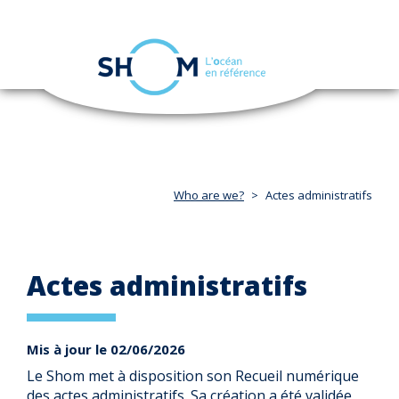
Cookies management panel
Toggle
navigation
Skip
to
main
content
Who are we?
Actes administratifs
Actes administratifs
Mis à jour le 02/06/2026
Le Shom met à disposition son Recueil numérique
des actes administratifs. Sa création a été validée