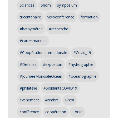
Sciences
Shom
symposium
tricentenaire
visioconférence
formation
#bathymétrie
#recherche
#cartesmarines
#CoopérationInternationale
#Covid_19
#Défense
#expostion
#hydrographie
#JourneeMondialeOcean
#océanographie
#philatélie
#SolidariteCOVID19
événement
#timbre
Brest
conférence
coopération
Corse