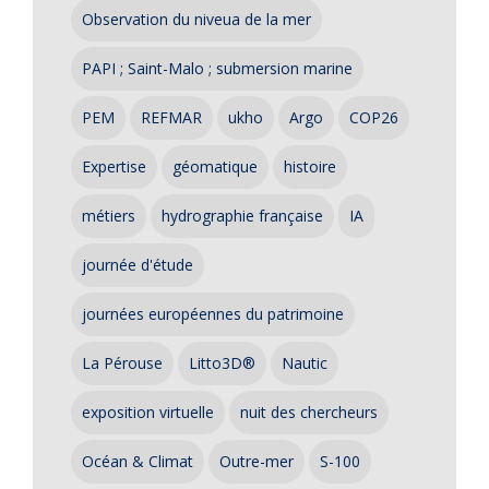
Observation du niveua de la mer
PAPI ; Saint-Malo ; submersion marine
PEM
REFMAR
ukho
Argo
COP26
Expertise
géomatique
histoire
métiers
hydrographie française
IA
journée d'étude
journées européennes du patrimoine
La Pérouse
Litto3D®
Nautic
exposition virtuelle
nuit des chercheurs
Océan & Climat
Outre-mer
S-100