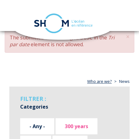
Cookies management panel
Toggle
navigation
Skip
×
ERROR
The submitted value
changed DESC
in the
Tri
to
MESSAGE
par date
element is not allowed.
main
content
Who are we?
News
FILTRER :
Categories
- Any -
300 years