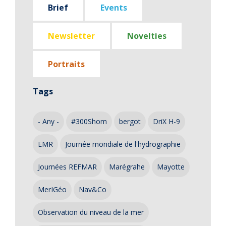
Brief
Events
Newsletter
Novelties
Portraits
Tags
- Any -
#300Shom
bergot
DriX H-9
EMR
Journée mondiale de l'hydrographie
Journées REFMAR
Marégrahe
Mayotte
MerIGéo
Nav&Co
Observation du niveau de la mer