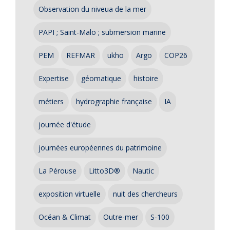
Observation du niveua de la mer
PAPI ; Saint-Malo ; submersion marine
PEM
REFMAR
ukho
Argo
COP26
Expertise
géomatique
histoire
métiers
hydrographie française
IA
journée d'étude
journées européennes du patrimoine
La Pérouse
Litto3D®
Nautic
exposition virtuelle
nuit des chercheurs
Océan & Climat
Outre-mer
S-100