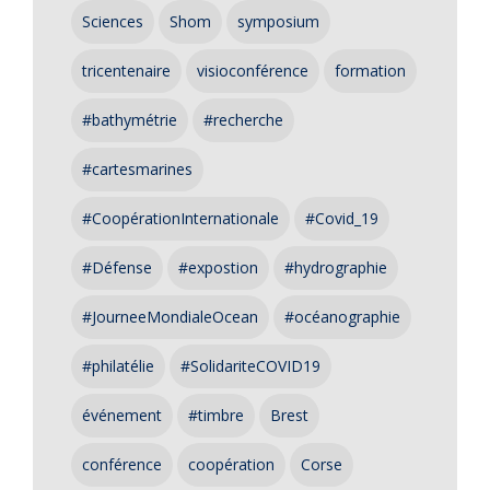
Sciences
Shom
symposium
tricentenaire
visioconférence
formation
#bathymétrie
#recherche
#cartesmarines
#CoopérationInternationale
#Covid_19
#Défense
#expostion
#hydrographie
#JourneeMondialeOcean
#océanographie
#philatélie
#SolidariteCOVID19
événement
#timbre
Brest
conférence
coopération
Corse