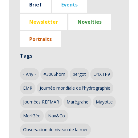
Brief
Events
Newsletter
Novelties
Portraits
Tags
- Any -
#300Shom
bergot
DriX H-9
EMR
Journée mondiale de l'hydrographie
Journées REFMAR
Marégrahe
Mayotte
MerIGéo
Nav&Co
Observation du niveau de la mer