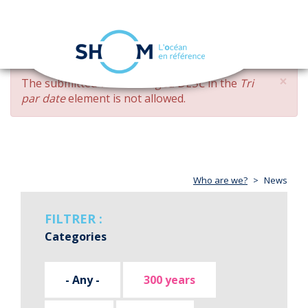
Cookies management panel
Toggle
navigation
Skip
×
ERROR
The submitted value
changed DESC
in the
Tri
to
MESSAGE
par date
element is not allowed.
main
content
Who are we?
News
FILTRER :
Categories
- Any -
300 years