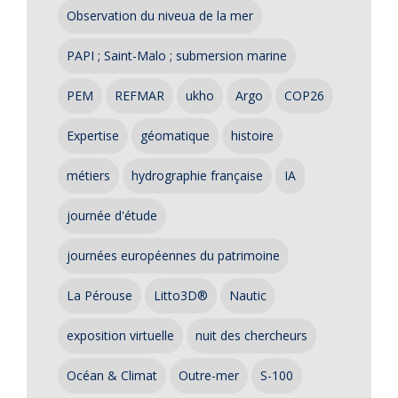
Observation du niveua de la mer
PAPI ; Saint-Malo ; submersion marine
PEM
REFMAR
ukho
Argo
COP26
Expertise
géomatique
histoire
métiers
hydrographie française
IA
journée d'étude
journées européennes du patrimoine
La Pérouse
Litto3D®
Nautic
exposition virtuelle
nuit des chercheurs
Océan & Climat
Outre-mer
S-100