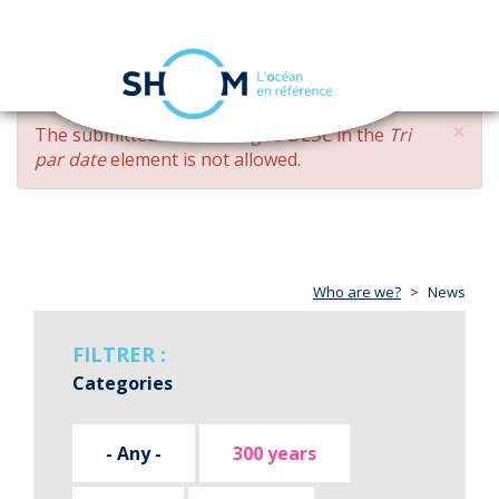
Cookies management panel
Toggle
navigation
Skip
×
ERROR
The submitted value
changed DESC
in the
Tri
to
MESSAGE
par date
element is not allowed.
main
content
Who are we?
News
FILTRER :
Categories
- Any -
300 years