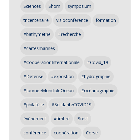
Sciences
Shom
symposium
tricentenaire
visioconférence
formation
#bathymétrie
#recherche
#cartesmarines
#CoopérationInternationale
#Covid_19
#Défense
#expostion
#hydrographie
#JourneeMondialeOcean
#océanographie
#philatélie
#SolidariteCOVID19
événement
#timbre
Brest
conférence
coopération
Corse