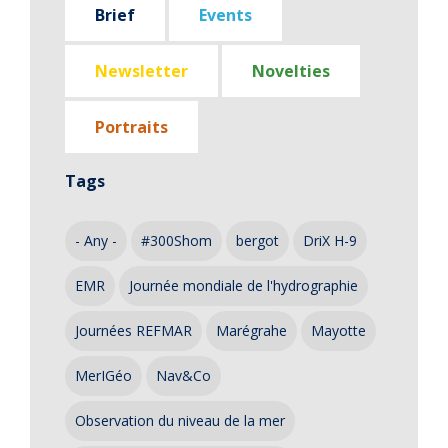
Brief
Events
Newsletter
Novelties
Portraits
Tags
- Any -
#300Shom
bergot
DriX H-9
EMR
Journée mondiale de l'hydrographie
Journées REFMAR
Marégrahe
Mayotte
MerIGéo
Nav&Co
Observation du niveau de la mer