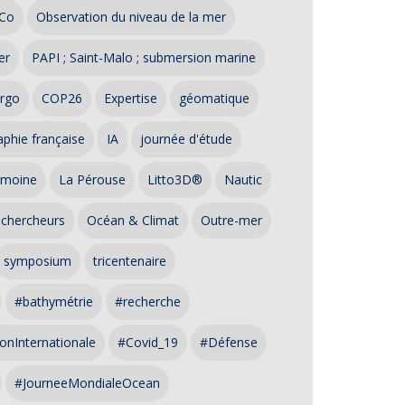
Co
Observation du niveau de la mer
er
PAPI ; Saint-Malo ; submersion marine
rgo
COP26
Expertise
géomatique
phie française
IA
journée d'étude
imoine
La Pérouse
Litto3D®
Nautic
 chercheurs
Océan & Climat
Outre-mer
symposium
tricentenaire
#bathymétrie
#recherche
onInternationale
#Covid_19
#Défense
#JourneeMondialeOcean