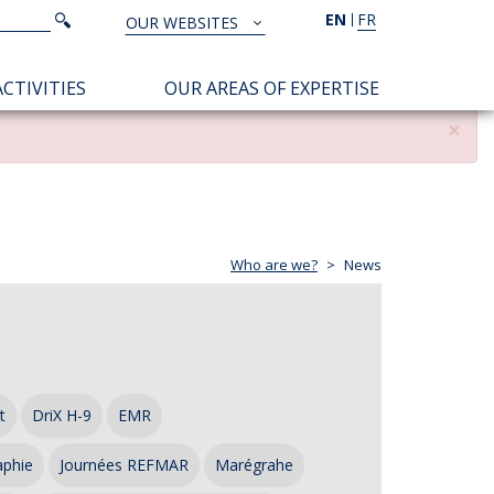
Search
EN
FR
Search
OUR WEBSITES
TOUS
NOS
CTIVITIES
OUR AREAS OF EXPERTISE
SITES
×
Who are we?
News
t
DriX H-9
EMR
aphie
Journées REFMAR
Marégrahe