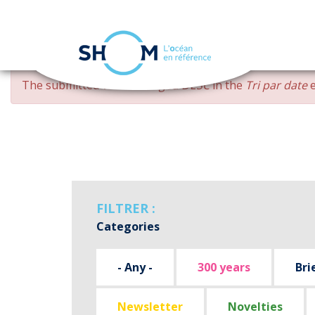
Cookies management panel
Skip
ERROR
The submitted value
changed DESC
in the
Tri par date
e
to
MESSAGE
main
content
FILTRER :
Categories
- Any -
300 years
Bri
Newsletter
Novelties