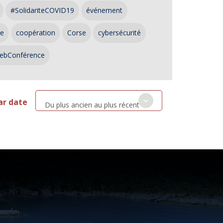
#SolidariteCOVID19
événement
ce
coopération
Corse
cybersécurité
ebConférence
ar date
Du plus ancien au plus récent