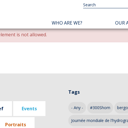
NAVIGATION
WHO ARE WE?
OUR A
PRINCIPALE
lement is not allowed.
Tags
- Any -
#300Shom
bergo
ef
Events
Journée mondiale de l'hydrogr
Portraits