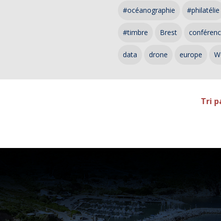
#océanographie
#philatélie
#timbre
Brest
conféren
data
drone
europe
W
Tri p