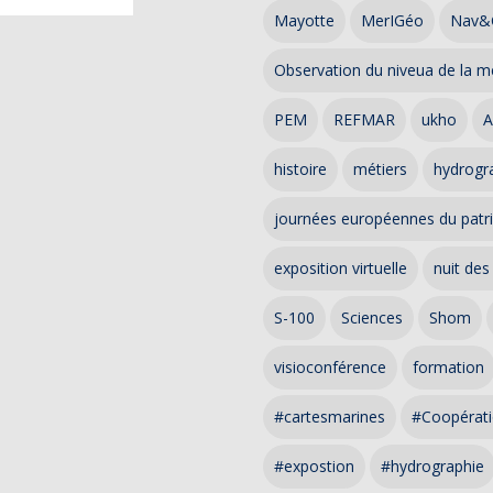
Mayotte
MerIGéo
Nav&
Observation du niveua de la m
PEM
REFMAR
ukho
A
histoire
métiers
hydrogra
journées européennes du patr
exposition virtuelle
nuit des
S-100
Sciences
Shom
visioconférence
formation
#cartesmarines
#Coopérati
#expostion
#hydrographie