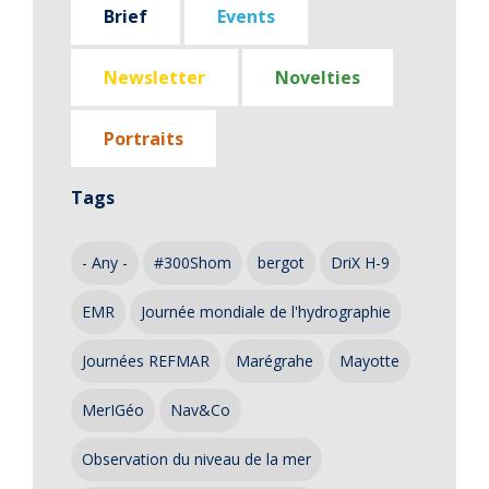
Brief
Events
Newsletter
Novelties
Portraits
Tags
- Any -
#300Shom
bergot
DriX H-9
EMR
Journée mondiale de l'hydrographie
Journées REFMAR
Marégrahe
Mayotte
MerIGéo
Nav&Co
Observation du niveau de la mer