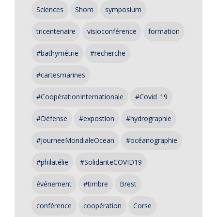
Sciences
Shom
symposium
tricentenaire
visioconférence
formation
#bathymétrie
#recherche
#cartesmarines
#CoopérationInternationale
#Covid_19
#Défense
#expostion
#hydrographie
#JourneeMondialeOcean
#océanographie
#philatélie
#SolidariteCOVID19
événement
#timbre
Brest
conférence
coopération
Corse