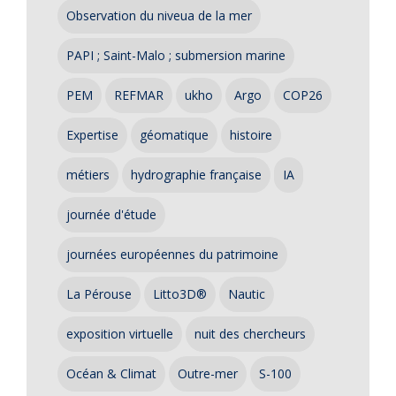
Observation du niveua de la mer
PAPI ; Saint-Malo ; submersion marine
PEM
REFMAR
ukho
Argo
COP26
Expertise
géomatique
histoire
métiers
hydrographie française
IA
journée d'étude
journées européennes du patrimoine
La Pérouse
Litto3D®
Nautic
exposition virtuelle
nuit des chercheurs
Océan & Climat
Outre-mer
S-100