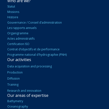
NAVIGATION
Who are we?
PRINCIPALE
Statut
Missions
Histoire
Gouvernance / Conseil d’administration
Les rapports annuels
Organigramme
Actes administratifs
Certification ISO
Contrat d’objectifs et de performance
Programme national d'hydrographie (PNH)
Our activities
Data acquisition and processing
Production
Diffusion
Training
Research and innovation
Our areas of expertise
Bathymetry
Oceanography