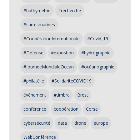
#bathymétrie
#recherche
#cartesmarines
#CoopérationInternationale
#Covid_19
#Défense
#expostion
#hydrographie
#JourneeMondialeOcean
#océanographie
#philatélie
#SolidariteCOVID19
événement
#timbre
Brest
conférence
coopération
Corse
cybersécurité
data
drone
europe
WebConférence