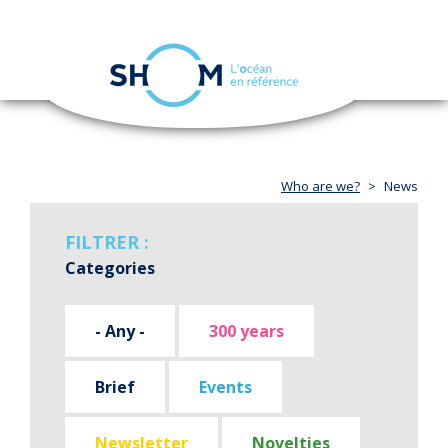
Cookies management panel
Toggle
navigation
Skip
to
main
content
Who are we?
News
FILTRER :
Categories
- Any -
300 years
Brief
Events
Newsletter
Novelties