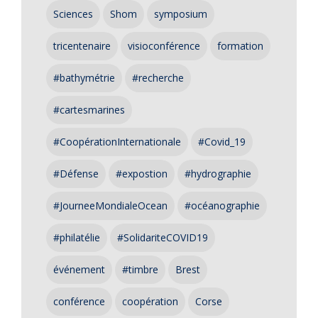
Sciences
Shom
symposium
tricentenaire
visioconférence
formation
#bathymétrie
#recherche
#cartesmarines
#CoopérationInternationale
#Covid_19
#Défense
#expostion
#hydrographie
#JourneeMondialeOcean
#océanographie
#philatélie
#SolidariteCOVID19
événement
#timbre
Brest
conférence
coopération
Corse