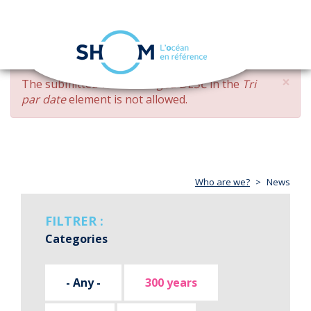
Cookies management panel
Toggle
navigation
Skip
×
ERROR
The submitted value
changed DESC
in the
Tri
to
MESSAGE
par date
element is not allowed.
main
content
Who are we?
News
FILTRER :
Categories
- Any -
300 years