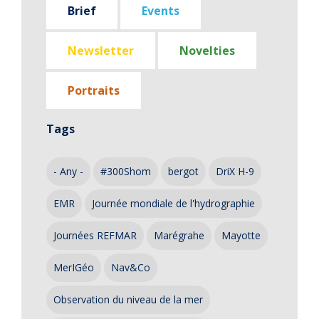
Brief
Events
Newsletter
Novelties
Portraits
Tags
- Any -
#300Shom
bergot
DriX H-9
EMR
Journée mondiale de l'hydrographie
Journées REFMAR
Marégrahe
Mayotte
MerIGéo
Nav&Co
Observation du niveau de la mer