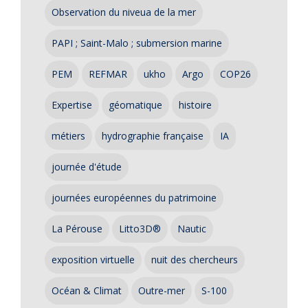
Observation du niveua de la mer
PAPI ; Saint-Malo ; submersion marine
PEM
REFMAR
ukho
Argo
COP26
Expertise
géomatique
histoire
métiers
hydrographie française
IA
journée d'étude
journées européennes du patrimoine
La Pérouse
Litto3D®
Nautic
exposition virtuelle
nuit des chercheurs
Océan & Climat
Outre-mer
S-100