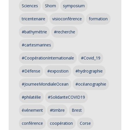
Sciences
Shom
symposium
tricentenaire
visioconférence
formation
#bathymétrie
#recherche
#cartesmarines
#CoopérationInternationale
#Covid_19
#Défense
#expostion
#hydrographie
#JourneeMondialeOcean
#océanographie
#philatélie
#SolidariteCOVID19
événement
#timbre
Brest
conférence
coopération
Corse