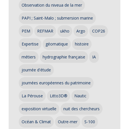
Observation du niveua de la mer
PAPI ; Saint-Malo ; submersion marine
PEM
REFMAR
ukho
Argo
COP26
Expertise
géomatique
histoire
métiers
hydrographie française
IA
journée d'étude
journées européennes du patrimoine
La Pérouse
Litto3D®
Nautic
exposition virtuelle
nuit des chercheurs
Océan & Climat
Outre-mer
S-100