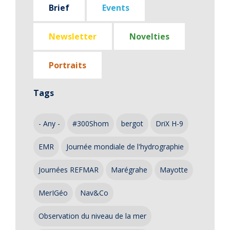
Brief
Events
Newsletter
Novelties
Portraits
Tags
- Any -
#300Shom
bergot
DriX H-9
EMR
Journée mondiale de l'hydrographie
Journées REFMAR
Marégrahe
Mayotte
MerIGéo
Nav&Co
Observation du niveau de la mer