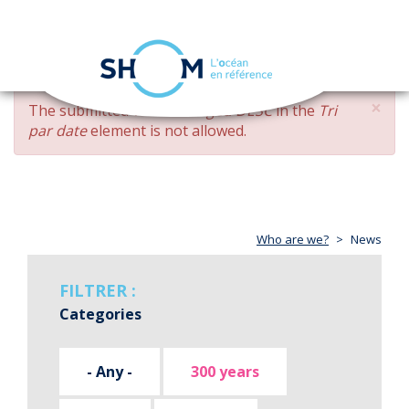
Cookies management panel
Toggle
navigation
Skip
×
ERROR
The submitted value
changed DESC
in the
Tri
to
MESSAGE
par date
element is not allowed.
main
content
Who are we?
News
FILTRER :
Categories
- Any -
300 years