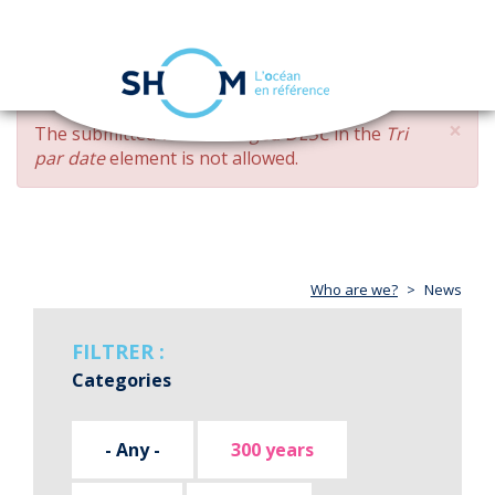
Cookies management panel
Toggle
navigation
Skip
×
ERROR
The submitted value
changed DESC
in the
Tri
to
MESSAGE
par date
element is not allowed.
main
content
Who are we?
News
FILTRER :
Categories
- Any -
300 years