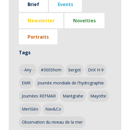
Brief
Events
Newsletter
Novelties
Portraits
Tags
- Any -
#300Shom
bergot
DriX H-9
EMR
Journée mondiale de l'hydrographie
Journées REFMAR
Marégrahe
Mayotte
MerIGéo
Nav&Co
Observation du niveau de la mer