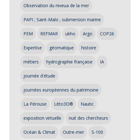
Observation du niveua de la mer
PAPI ; Saint-Malo ; submersion marine
PEM
REFMAR
ukho
Argo
COP26
Expertise
géomatique
histoire
métiers
hydrographie française
IA
journée d'étude
journées européennes du patrimoine
La Pérouse
Litto3D®
Nautic
exposition virtuelle
nuit des chercheurs
Océan & Climat
Outre-mer
S-100