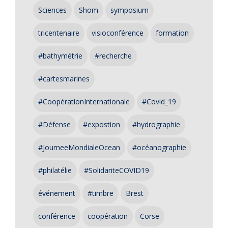
Sciences
Shom
symposium
tricentenaire
visioconférence
formation
#bathymétrie
#recherche
#cartesmarines
#CoopérationInternationale
#Covid_19
#Défense
#expostion
#hydrographie
#JourneeMondialeOcean
#océanographie
#philatélie
#SolidariteCOVID19
événement
#timbre
Brest
conférence
coopération
Corse