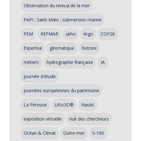
Observation du niveua de la mer
PAPI ; Saint-Malo ; submersion marine
PEM
REFMAR
ukho
Argo
COP26
Expertise
géomatique
histoire
métiers
hydrographie française
IA
journée d'étude
journées européennes du patrimoine
La Pérouse
Litto3D®
Nautic
exposition virtuelle
nuit des chercheurs
Océan & Climat
Outre-mer
S-100