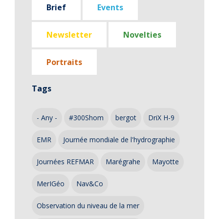
Brief
Events
Newsletter
Novelties
Portraits
Tags
- Any -
#300Shom
bergot
DriX H-9
EMR
Journée mondiale de l'hydrographie
Journées REFMAR
Marégrahe
Mayotte
MerIGéo
Nav&Co
Observation du niveau de la mer