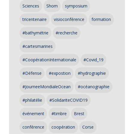
Sciences
Shom
symposium
tricentenaire
visioconférence
formation
#bathymétrie
#recherche
#cartesmarines
#CoopérationInternationale
#Covid_19
#Défense
#expostion
#hydrographie
#JourneeMondialeOcean
#océanographie
#philatélie
#SolidariteCOVID19
événement
#timbre
Brest
conférence
coopération
Corse