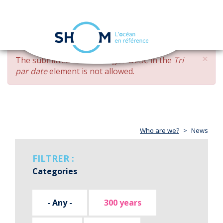
Cookies management panel
Toggle
navigation
Skip
×
ERROR
The submitted value
changed DESC
in the
Tri
to
MESSAGE
par date
element is not allowed.
main
content
Who are we?
News
FILTRER :
Categories
- Any -
300 years