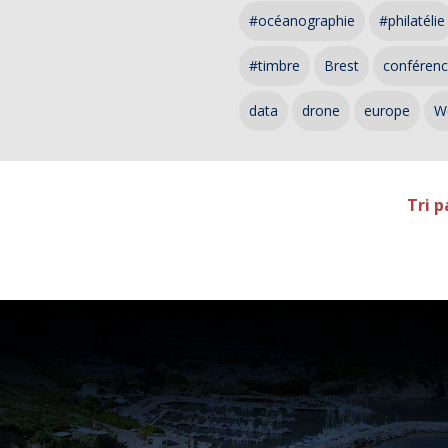
#océanographie
#philatélie
#timbre
Brest
conféren
data
drone
europe
W
Tri p