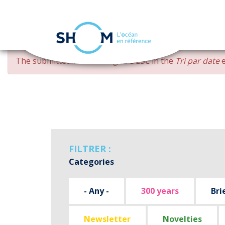
Cookies management panel
Skip
ERROR
The submitted value
changed DESC
in the
Tri par date
e
to
MESSAGE
main
content
FILTRER :
Categories
- Any -
300 years
Bri
Newsletter
Novelties