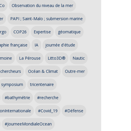
Co
Observation du niveau de la mer
er
PAPI ; Saint-Malo ; submersion marine
rgo
COP26
Expertise
géomatique
phie française
IA
journée d'étude
imoine
La Pérouse
Litto3D®
Nautic
 chercheurs
Océan & Climat
Outre-mer
symposium
tricentenaire
#bathymétrie
#recherche
onInternationale
#Covid_19
#Défense
#JourneeMondialeOcean