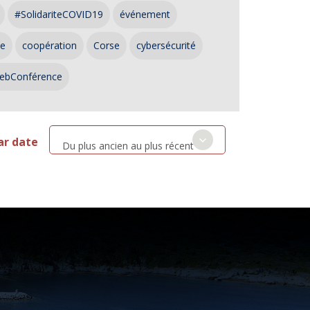
#SolidariteCOVID19
événement
ce
coopération
Corse
cybersécurité
ebConférence
ar date
Du plus ancien au plus récent