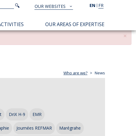
Search
EN
FR
Search
OUR WEBSITES
TOUS
NOS
CTIVITIES
OUR AREAS OF EXPERTISE
SITES
×
Who are we?
News
t
DriX H-9
EMR
aphie
Journées REFMAR
Marégrahe