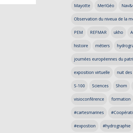
Mayotte
MerIGéo
Nav&
Observation du niveua de la m
PEM
REFMAR
ukho
A
histoire
métiers
hydrogra
journées européennes du patr
exposition virtuelle
nuit des
S-100
Sciences
Shom
visioconférence
formation
#cartesmarines
#Coopérati
#expostion
#hydrographie