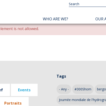
NAVIGATION
WHO ARE WE?
OUR A
PRINCIPALE
lement is not allowed.
Tags
- Any -
#300Shom
bergo
ef
Events
Journée mondiale de l'hydrogr
Portraits