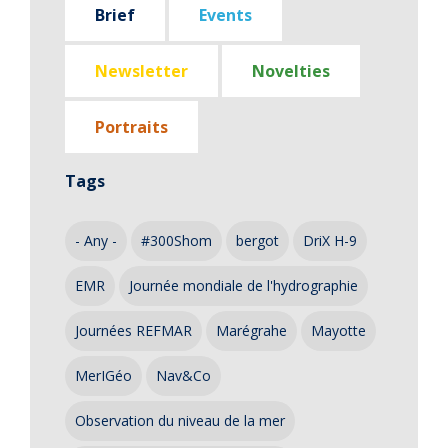
Brief
Events
Newsletter
Novelties
Portraits
Tags
- Any -
#300Shom
bergot
DriX H-9
EMR
Journée mondiale de l'hydrographie
Journées REFMAR
Marégrahe
Mayotte
MerIGéo
Nav&Co
Observation du niveau de la mer