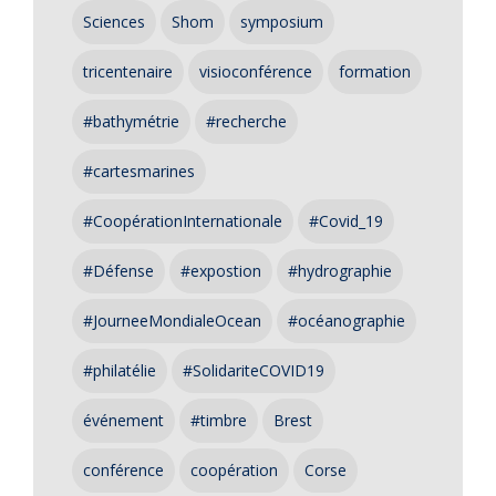
Sciences
Shom
symposium
tricentenaire
visioconférence
formation
#bathymétrie
#recherche
#cartesmarines
#CoopérationInternationale
#Covid_19
#Défense
#expostion
#hydrographie
#JourneeMondialeOcean
#océanographie
#philatélie
#SolidariteCOVID19
événement
#timbre
Brest
conférence
coopération
Corse