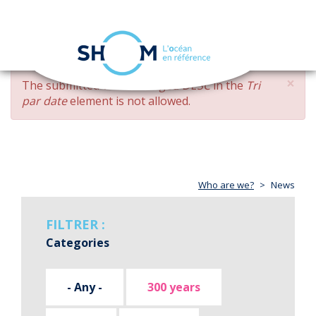
Cookies management panel
Toggle
navigation
Skip
×
ERROR
The submitted value
changed DESC
in the
Tri
to
MESSAGE
par date
element is not allowed.
main
content
Who are we?
News
FILTRER :
Categories
- Any -
300 years