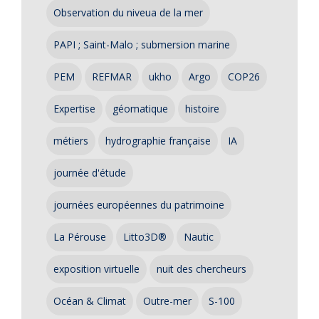
Observation du niveua de la mer
PAPI ; Saint-Malo ; submersion marine
PEM
REFMAR
ukho
Argo
COP26
Expertise
géomatique
histoire
métiers
hydrographie française
IA
journée d'étude
journées européennes du patrimoine
La Pérouse
Litto3D®
Nautic
exposition virtuelle
nuit des chercheurs
Océan & Climat
Outre-mer
S-100