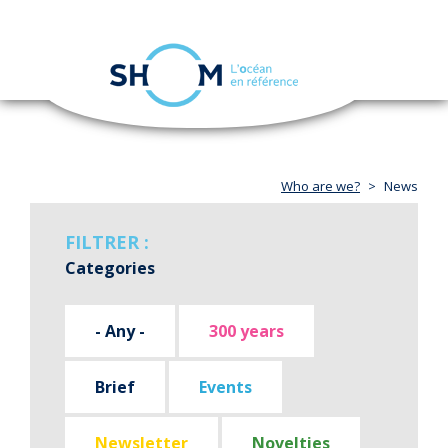
Cookies management panel
Toggle
navigation
Skip
to
main
content
Who are we?
News
FILTRER :
Categories
- Any -
300 years
Brief
Events
Newsletter
Novelties