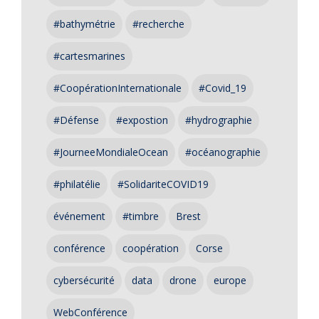
#bathymétrie
#recherche
#cartesmarines
#CoopérationInternationale
#Covid_19
#Défense
#expostion
#hydrographie
#JourneeMondialeOcean
#océanographie
#philatélie
#SolidariteCOVID19
événement
#timbre
Brest
conférence
coopération
Corse
cybersécurité
data
drone
europe
WebConférence