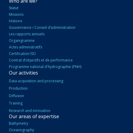
NAVIGATION
Who are we?
PRINCIPALE
Statut
Missions
Histoire
Gouvernance / Conseil d’administration
Les rapports annuels
Organigramme
Actes administratifs
Certification ISO
Contrat d’objectifs et de performance
Programme national d'hydrographie (PNH)
Our activities
Data acquisition and processing
Production
Diffusion
Training
Research and innovation
Our areas of expertise
Bathymetry
Oceanography