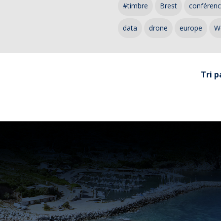
#timbre
Brest
conféren
data
drone
europe
W
Tri p