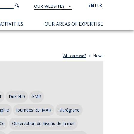
Search
EN
FR
Search
OUR WEBSITES
TOUS
NOS
CTIVITIES
OUR AREAS OF EXPERTISE
SITES
Who are we?
News
t
DriX H-9
EMR
aphie
Journées REFMAR
Marégrahe
Co
Observation du niveau de la mer