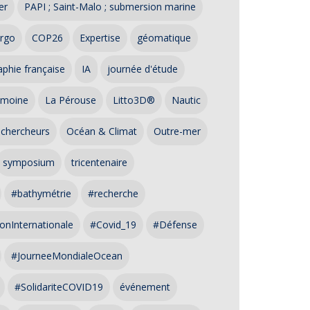
er
PAPI ; Saint-Malo ; submersion marine
rgo
COP26
Expertise
géomatique
phie française
IA
journée d'étude
imoine
La Pérouse
Litto3D®
Nautic
 chercheurs
Océan & Climat
Outre-mer
symposium
tricentenaire
#bathymétrie
#recherche
onInternationale
#Covid_19
#Défense
#JourneeMondialeOcean
#SolidariteCOVID19
événement