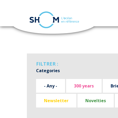
Cookies management panel
Skip
to
main
content
FILTRER :
Categories
- Any -
300 years
Bri
Newsletter
Novelties