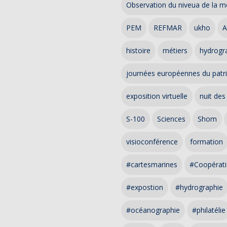
Observation du niveua de la m
PEM
REFMAR
ukho
A
histoire
métiers
hydrogra
journées européennes du patr
exposition virtuelle
nuit des
S-100
Sciences
Shom
visioconférence
formation
#cartesmarines
#Coopérati
#expostion
#hydrographie
#océanographie
#philatélie