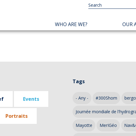
NAVIGATION
WHO ARE WE?
OUR A
PRINCIPALE
Tags
- Any -
#300Shom
bergo
ef
Events
Journée mondiale de l'hydrogr
Portraits
Mayotte
MerIGéo
Nav&