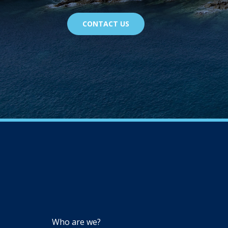
CONTACT US
NAVIGATION
Who are we?