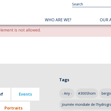
NAVIGATION
WHO ARE WE?
OUR A
PRINCIPALE
lement is not allowed.
Tags
- Any -
#300Shom
bergo
ef
Events
Journée mondiale de l'hydrogr
Portraits