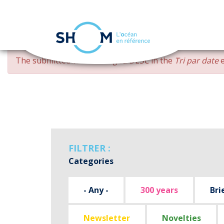
Cookies management panel
Skip
ERROR
The submitted value
changed DESC
in the
Tri par date
e
to
MESSAGE
main
content
FILTRER :
Categories
- Any -
300 years
Bri
Newsletter
Novelties