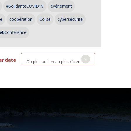
#SolidariteCOVID19
événement
ce
coopération
Corse
cybersécurité
ebConférence
ar date
Du plus ancien au plus récent