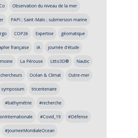
Co
Observation du niveau de la mer
er
PAPI ; Saint-Malo ; submersion marine
rgo
COP26
Expertise
géomatique
phie française
IA
journée d'étude
imoine
La Pérouse
Litto3D®
Nautic
 chercheurs
Océan & Climat
Outre-mer
symposium
tricentenaire
#bathymétrie
#recherche
onInternationale
#Covid_19
#Défense
#JourneeMondialeOcean