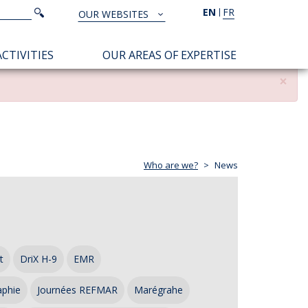
Search
EN
FR
Search
OUR WEBSITES
TOUS
NOS
CTIVITIES
OUR AREAS OF EXPERTISE
SITES
×
Who are we?
News
t
DriX H-9
EMR
aphie
Journées REFMAR
Marégrahe