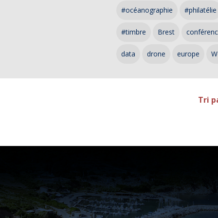
#océanographie
#philatélie
#timbre
Brest
conféren
data
drone
europe
W
Tri p