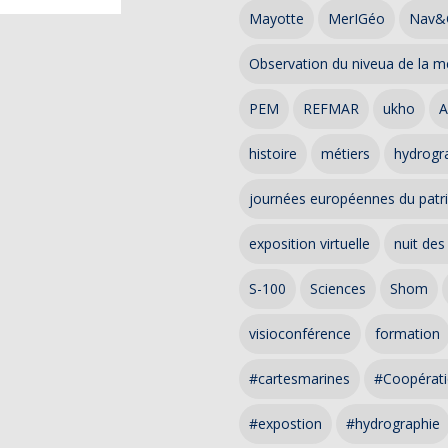
Mayotte
MerIGéo
Nav&
Observation du niveua de la m
PEM
REFMAR
ukho
A
histoire
métiers
hydrogra
journées européennes du patr
exposition virtuelle
nuit des
S-100
Sciences
Shom
visioconférence
formation
#cartesmarines
#Coopérati
#expostion
#hydrographie