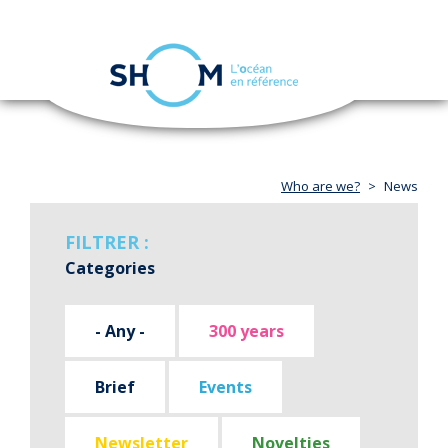
Cookies management panel
Toggle
navigation
Skip
to
main
content
Who are we?
News
FILTRER :
Categories
- Any -
300 years
Brief
Events
Newsletter
Novelties