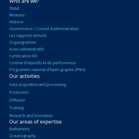
NAVIGATION
Who are we?
PRINCIPALE
Statut
Missions
Histoire
Gouvernance / Conseil d’administration
Les rapports annuels
Organigramme
Actes administratifs
Certification ISO
Contrat d’objectifs et de performance
Programme national d'hydrographie (PNH)
Our activities
Data acquisition and processing
Production
Diffusion
Training
Research and innovation
Our areas of expertise
Bathymetry
Oceanography