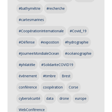
#bathymétrie
#recherche
#cartesmarines
#CoopérationInternationale
#Covid_19
#Défense
#expostion
#hydrographie
#JourneeMondialeOcean
#océanographie
#philatélie
#SolidariteCOVID19
événement
#timbre
Brest
conférence
coopération
Corse
cybersécurité
data
drone
europe
WebConférence