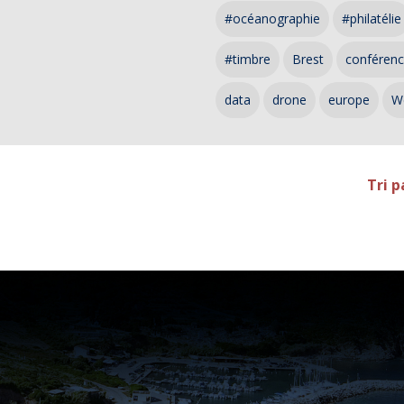
#océanographie
#philatélie
#timbre
Brest
conféren
data
drone
europe
W
Tri p