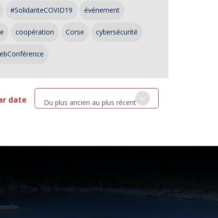
#SolidariteCOVID19
événement
ce
coopération
Corse
cybersécurité
ebConférence
ar date
Du plus ancien au plus récent