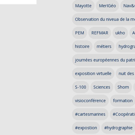
Mayotte
MerIGéo
Nav&
Observation du niveua de la m
PEM
REFMAR
ukho
A
histoire
métiers
hydrogra
journées européennes du patr
exposition virtuelle
nuit des
S-100
Sciences
Shom
visioconférence
formation
#cartesmarines
#Coopérati
#expostion
#hydrographie