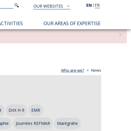
Search
EN
FR
Search
OUR WEBSITES
TOUS
NOS
CTIVITIES
OUR AREAS OF EXPERTISE
SITES
×
Who are we?
News
t
DriX H-9
EMR
aphie
Journées REFMAR
Marégrahe