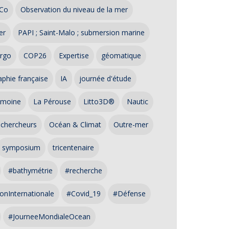
Co
Observation du niveau de la mer
er
PAPI ; Saint-Malo ; submersion marine
rgo
COP26
Expertise
géomatique
phie française
IA
journée d'étude
imoine
La Pérouse
Litto3D®
Nautic
 chercheurs
Océan & Climat
Outre-mer
symposium
tricentenaire
#bathymétrie
#recherche
onInternationale
#Covid_19
#Défense
#JourneeMondialeOcean