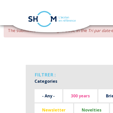
Cookies management panel
Skip
ERROR
The submitted value
changed DESC
in the
Tri par date
e
to
MESSAGE
main
content
FILTRER :
Categories
- Any -
300 years
Bri
Newsletter
Novelties