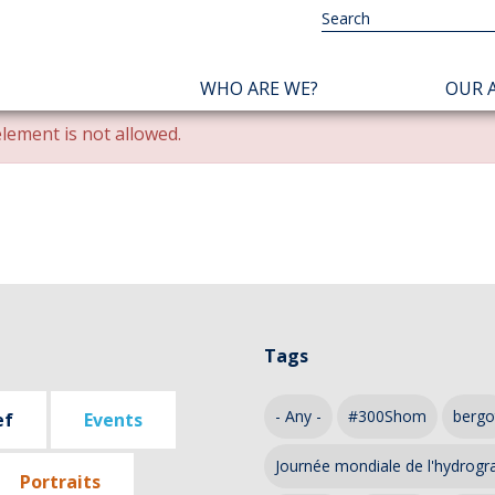
NAVIGATION
WHO ARE WE?
OUR A
PRINCIPALE
lement is not allowed.
Tags
- Any -
#300Shom
bergo
ef
Events
Journée mondiale de l'hydrogr
Portraits