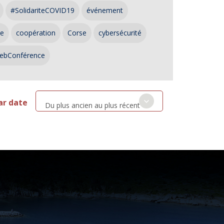
#SolidariteCOVID19
événement
ce
coopération
Corse
cybersécurité
ebConférence
ar date
Du plus ancien au plus récent