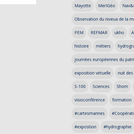
Mayotte
MerIGéo
Nav&
Observation du niveua de la m
PEM
REFMAR
ukho
A
histoire
métiers
hydrogra
journées européennes du patr
exposition virtuelle
nuit des
S-100
Sciences
Shom
visioconférence
formation
#cartesmarines
#Coopérati
#expostion
#hydrographie