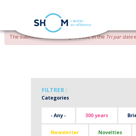
Cookies management panel
Skip
ERROR
The submitted value
changed DESC
in the
Tri par date
e
to
MESSAGE
main
content
FILTRER :
Categories
- Any -
300 years
Bri
Newsletter
Novelties