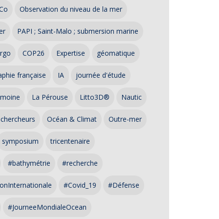
Co
Observation du niveau de la mer
er
PAPI ; Saint-Malo ; submersion marine
rgo
COP26
Expertise
géomatique
phie française
IA
journée d'étude
imoine
La Pérouse
Litto3D®
Nautic
 chercheurs
Océan & Climat
Outre-mer
symposium
tricentenaire
#bathymétrie
#recherche
onInternationale
#Covid_19
#Défense
#JourneeMondialeOcean