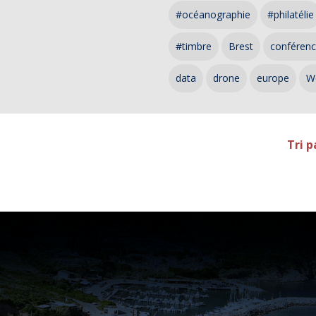
#océanographie
#philatélie
#timbre
Brest
conféren
data
drone
europe
W
Tri p