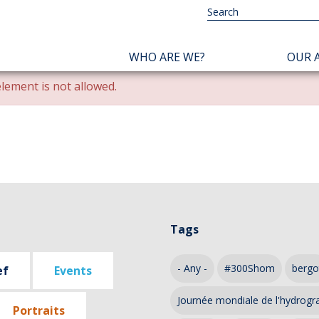
NAVIGATION
WHO ARE WE?
OUR A
PRINCIPALE
lement is not allowed.
Tags
- Any -
#300Shom
bergo
ef
Events
Journée mondiale de l'hydrogr
Portraits