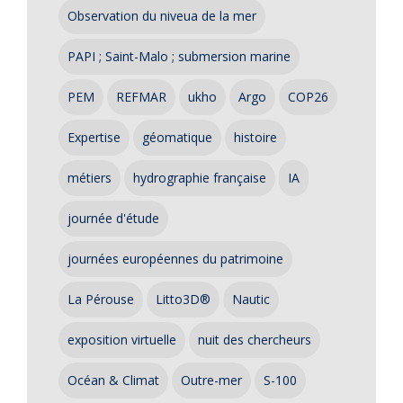
Observation du niveua de la mer
PAPI ; Saint-Malo ; submersion marine
PEM
REFMAR
ukho
Argo
COP26
Expertise
géomatique
histoire
métiers
hydrographie française
IA
journée d'étude
journées européennes du patrimoine
La Pérouse
Litto3D®
Nautic
exposition virtuelle
nuit des chercheurs
Océan & Climat
Outre-mer
S-100