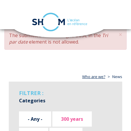
Cookies management panel
Toggle
navigation
Skip
×
ERROR
The submitted value
changed DESC
in the
Tri
to
MESSAGE
par date
element is not allowed.
main
content
Who are we?
News
FILTRER :
Categories
- Any -
300 years