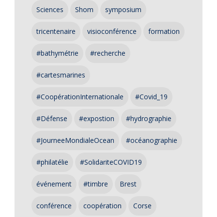
Sciences
Shom
symposium
tricentenaire
visioconférence
formation
#bathymétrie
#recherche
#cartesmarines
#CoopérationInternationale
#Covid_19
#Défense
#expostion
#hydrographie
#JourneeMondialeOcean
#océanographie
#philatélie
#SolidariteCOVID19
événement
#timbre
Brest
conférence
coopération
Corse