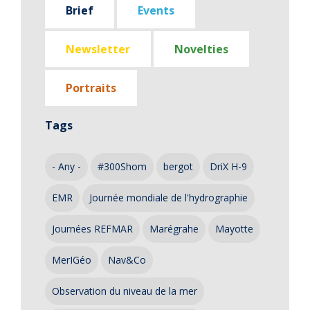
Brief
Events
Newsletter
Novelties
Portraits
Tags
- Any -
#300Shom
bergot
DriX H-9
EMR
Journée mondiale de l'hydrographie
Journées REFMAR
Marégrahe
Mayotte
MerIGéo
Nav&Co
Observation du niveau de la mer