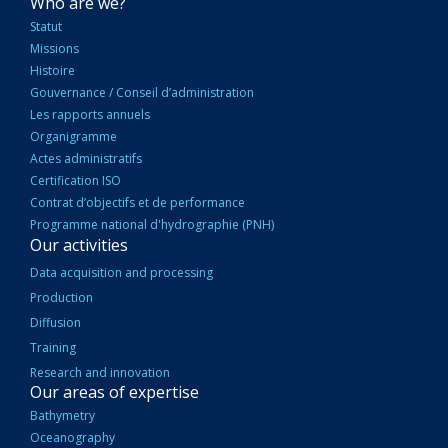
NAVIGATION
Who are we?
PRINCIPALE
Statut
Missions
Histoire
Gouvernance / Conseil d’administration
Les rapports annuels
Organigramme
Actes administratifs
Certification ISO
Contrat d’objectifs et de performance
Programme national d'hydrographie (PNH)
Our activities
Data acquisition and processing
Production
Diffusion
Training
Research and innovation
Our areas of expertise
Bathymetry
Oceanography