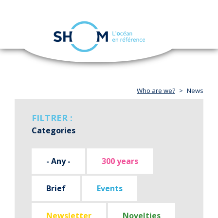
Cookies management panel
Toggle
navigation
Skip
to
main
content
Who are we?
News
FILTRER :
Categories
- Any -
300 years
Brief
Events
Newsletter
Novelties