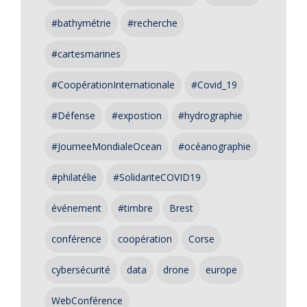
#bathymétrie
#recherche
#cartesmarines
#CoopérationInternationale
#Covid_19
#Défense
#expostion
#hydrographie
#JourneeMondialeOcean
#océanographie
#philatélie
#SolidariteCOVID19
événement
#timbre
Brest
conférence
coopération
Corse
cybersécurité
data
drone
europe
WebConférence