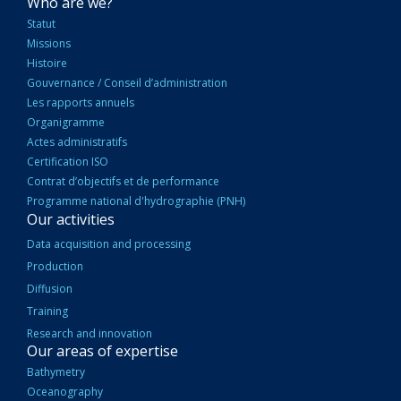
NAVIGATION
Who are we?
PRINCIPALE
Statut
Missions
Histoire
Gouvernance / Conseil d’administration
Les rapports annuels
Organigramme
Actes administratifs
Certification ISO
Contrat d’objectifs et de performance
Programme national d'hydrographie (PNH)
Our activities
Data acquisition and processing
Production
Diffusion
Training
Research and innovation
Our areas of expertise
Bathymetry
Oceanography