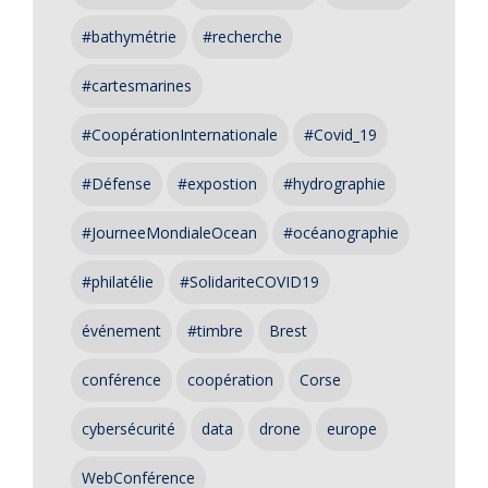
#bathymétrie
#recherche
#cartesmarines
#CoopérationInternationale
#Covid_19
#Défense
#expostion
#hydrographie
#JourneeMondialeOcean
#océanographie
#philatélie
#SolidariteCOVID19
événement
#timbre
Brest
conférence
coopération
Corse
cybersécurité
data
drone
europe
WebConférence