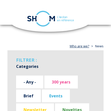
Cookies management panel
Toggle
navigation
Skip
to
main
content
Who are we?
News
FILTRER :
Categories
- Any -
300 years
Brief
Events
Newsletter
Novelties