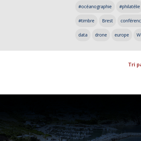
#océanographie
#philatélie
#timbre
Brest
conféren
data
drone
europe
W
Tri p