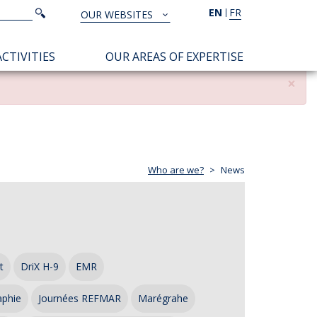
Search
EN
FR
Search
OUR WEBSITES
TOUS
NOS
CTIVITIES
OUR AREAS OF EXPERTISE
SITES
×
Who are we?
News
t
DriX H-9
EMR
aphie
Journées REFMAR
Marégrahe