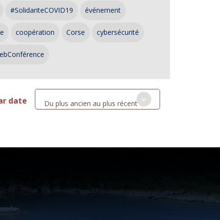
#SolidariteCOVID19
événement
ce
coopération
Corse
cybersécurité
ebConférence
ar date
Du plus ancien au plus récent