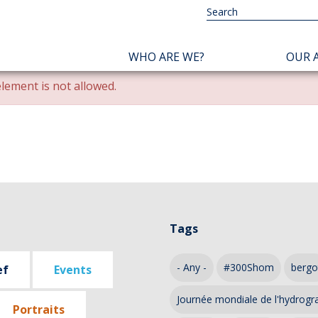
NAVIGATION
WHO ARE WE?
OUR A
PRINCIPALE
lement is not allowed.
Tags
- Any -
#300Shom
bergo
ef
Events
Journée mondiale de l'hydrogr
Portraits