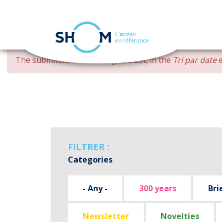
Cookies management panel
Skip
ERROR
The submitted value
changed DESC
in the
Tri par date
e
to
MESSAGE
main
content
FILTRER :
Categories
- Any -
300 years
Bri
Newsletter
Novelties