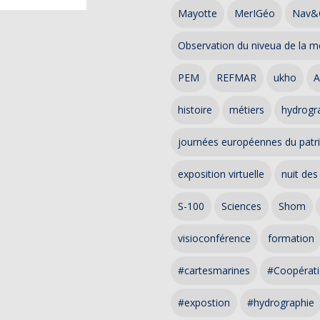
Mayotte
MerIGéo
Nav&
Observation du niveua de la m
PEM
REFMAR
ukho
A
histoire
métiers
hydrogra
journées européennes du patr
exposition virtuelle
nuit des
S-100
Sciences
Shom
visioconférence
formation
#cartesmarines
#Coopérati
#expostion
#hydrographie