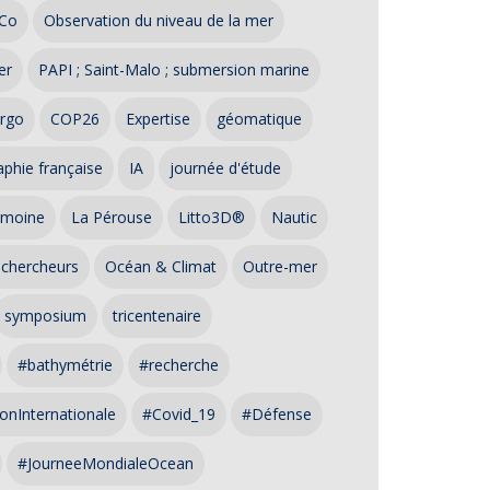
Co
Observation du niveau de la mer
er
PAPI ; Saint-Malo ; submersion marine
rgo
COP26
Expertise
géomatique
phie française
IA
journée d'étude
imoine
La Pérouse
Litto3D®
Nautic
 chercheurs
Océan & Climat
Outre-mer
symposium
tricentenaire
#bathymétrie
#recherche
onInternationale
#Covid_19
#Défense
#JourneeMondialeOcean