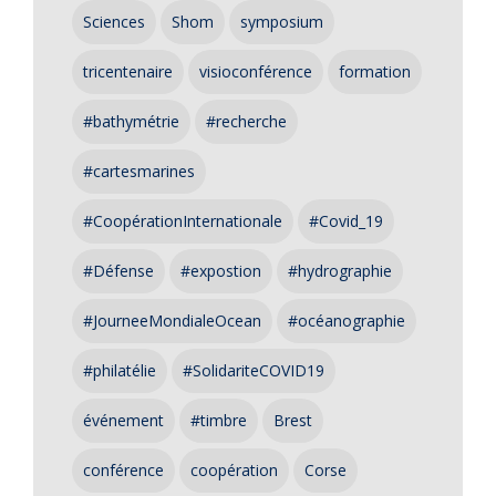
Sciences
Shom
symposium
tricentenaire
visioconférence
formation
#bathymétrie
#recherche
#cartesmarines
#CoopérationInternationale
#Covid_19
#Défense
#expostion
#hydrographie
#JourneeMondialeOcean
#océanographie
#philatélie
#SolidariteCOVID19
événement
#timbre
Brest
conférence
coopération
Corse