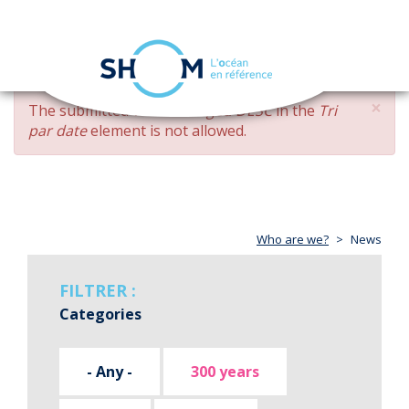
Cookies management panel
Toggle
navigation
Skip
×
ERROR
The submitted value
changed DESC
in the
Tri
to
MESSAGE
par date
element is not allowed.
main
content
Who are we?
News
FILTRER :
Categories
- Any -
300 years