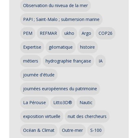
Observation du niveua de la mer
PAPI ; Saint-Malo ; submersion marine
PEM
REFMAR
ukho
Argo
COP26
Expertise
géomatique
histoire
métiers
hydrographie française
IA
journée d'étude
journées européennes du patrimoine
La Pérouse
Litto3D®
Nautic
exposition virtuelle
nuit des chercheurs
Océan & Climat
Outre-mer
S-100