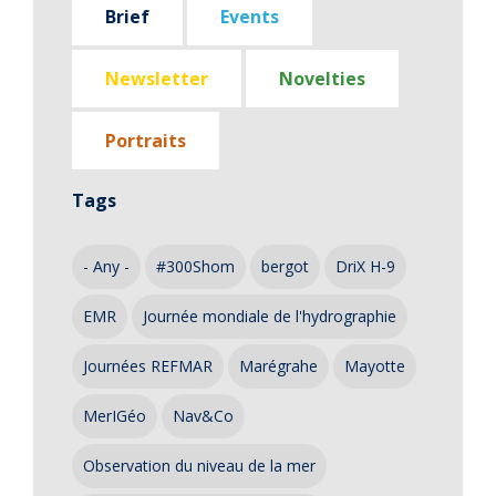
Brief
Events
Newsletter
Novelties
Portraits
Tags
- Any -
#300Shom
bergot
DriX H-9
EMR
Journée mondiale de l'hydrographie
Journées REFMAR
Marégrahe
Mayotte
MerIGéo
Nav&Co
Observation du niveau de la mer