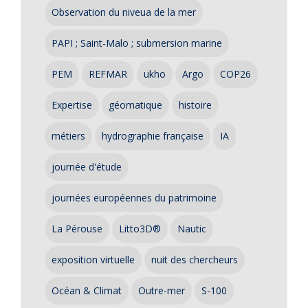
Observation du niveua de la mer
PAPI ; Saint-Malo ; submersion marine
PEM
REFMAR
ukho
Argo
COP26
Expertise
géomatique
histoire
métiers
hydrographie française
IA
journée d'étude
journées européennes du patrimoine
La Pérouse
Litto3D®
Nautic
exposition virtuelle
nuit des chercheurs
Océan & Climat
Outre-mer
S-100