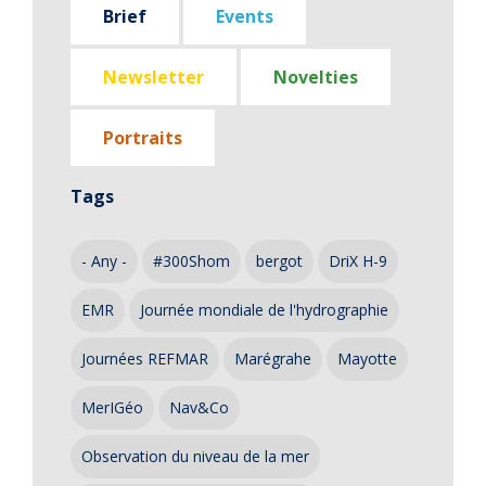
Brief
Events
Newsletter
Novelties
Portraits
Tags
- Any -
#300Shom
bergot
DriX H-9
EMR
Journée mondiale de l'hydrographie
Journées REFMAR
Marégrahe
Mayotte
MerIGéo
Nav&Co
Observation du niveau de la mer