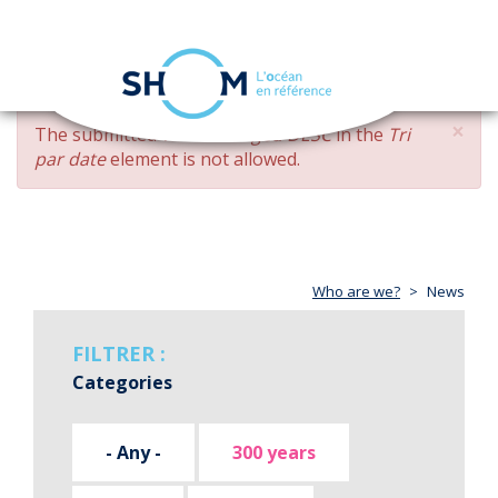
Cookies management panel
Toggle
navigation
Skip
×
ERROR
The submitted value
changed DESC
in the
Tri
to
MESSAGE
par date
element is not allowed.
main
content
Who are we?
News
FILTRER :
Categories
- Any -
300 years