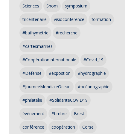
Sciences
Shom
symposium
tricentenaire
visioconférence
formation
#bathymétrie
#recherche
#cartesmarines
#CoopérationInternationale
#Covid_19
#Défense
#expostion
#hydrographie
#JourneeMondialeOcean
#océanographie
#philatélie
#SolidariteCOVID19
événement
#timbre
Brest
conférence
coopération
Corse