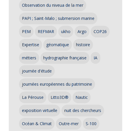
Observation du niveua de la mer
PAPI ; Saint-Malo ; submersion marine
PEM
REFMAR
ukho
Argo
COP26
Expertise
géomatique
histoire
métiers
hydrographie française
IA
journée d'étude
journées européennes du patrimoine
La Pérouse
Litto3D®
Nautic
exposition virtuelle
nuit des chercheurs
Océan & Climat
Outre-mer
S-100