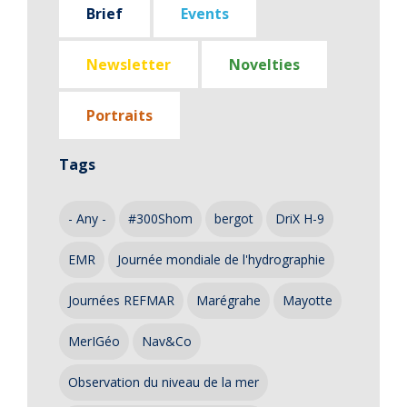
Brief
Events
Newsletter
Novelties
Portraits
Tags
- Any -
#300Shom
bergot
DriX H-9
EMR
Journée mondiale de l'hydrographie
Journées REFMAR
Marégrahe
Mayotte
MerIGéo
Nav&Co
Observation du niveau de la mer