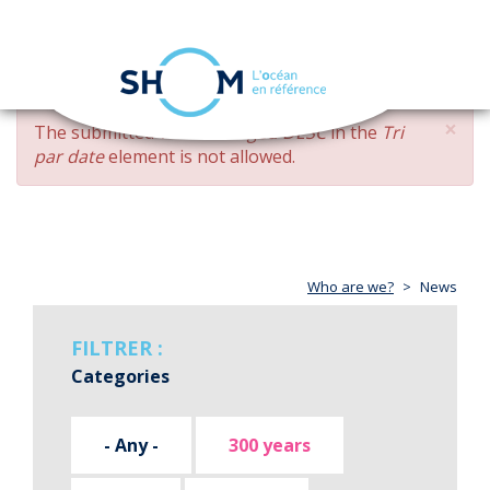
Cookies management panel
Toggle
navigation
Skip
×
ERROR
The submitted value
changed DESC
in the
Tri
to
MESSAGE
par date
element is not allowed.
main
content
Who are we?
News
FILTRER :
Categories
- Any -
300 years