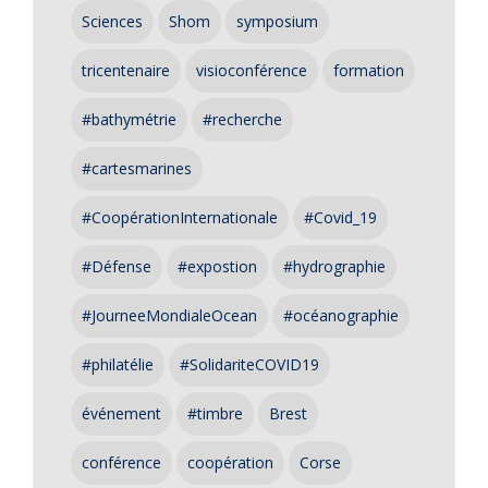
Sciences
Shom
symposium
tricentenaire
visioconférence
formation
#bathymétrie
#recherche
#cartesmarines
#CoopérationInternationale
#Covid_19
#Défense
#expostion
#hydrographie
#JourneeMondialeOcean
#océanographie
#philatélie
#SolidariteCOVID19
événement
#timbre
Brest
conférence
coopération
Corse