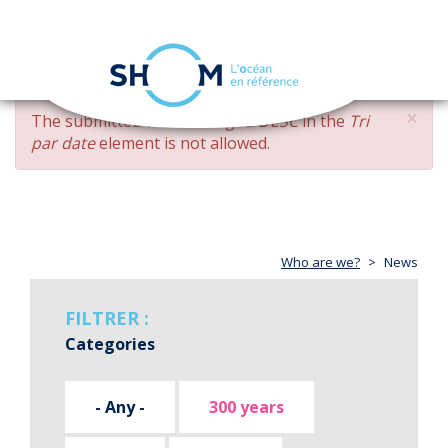
Cookies management panel
Toggle
navigation
Skip
×
ERROR
The submitted value
changed DESC
in the
Tri
to
MESSAGE
par date
element is not allowed.
main
content
Who are we?
News
FILTRER :
Categories
- Any -
300 years