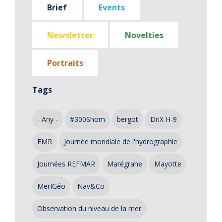
Brief
Events
Newsletter
Novelties
Portraits
Tags
- Any -
#300Shom
bergot
DriX H-9
EMR
Journée mondiale de l'hydrographie
Journées REFMAR
Marégrahe
Mayotte
MerIGéo
Nav&Co
Observation du niveau de la mer