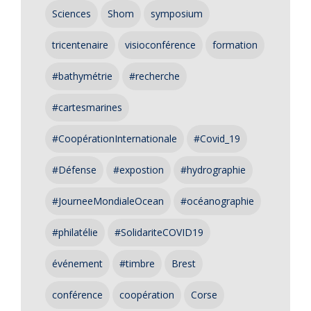
Sciences
Shom
symposium
tricentenaire
visioconférence
formation
#bathymétrie
#recherche
#cartesmarines
#CoopérationInternationale
#Covid_19
#Défense
#expostion
#hydrographie
#JourneeMondialeOcean
#océanographie
#philatélie
#SolidariteCOVID19
événement
#timbre
Brest
conférence
coopération
Corse