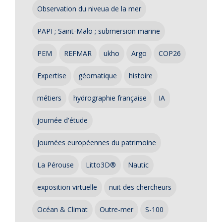
Observation du niveua de la mer
PAPI ; Saint-Malo ; submersion marine
PEM
REFMAR
ukho
Argo
COP26
Expertise
géomatique
histoire
métiers
hydrographie française
IA
journée d'étude
journées européennes du patrimoine
La Pérouse
Litto3D®
Nautic
exposition virtuelle
nuit des chercheurs
Océan & Climat
Outre-mer
S-100