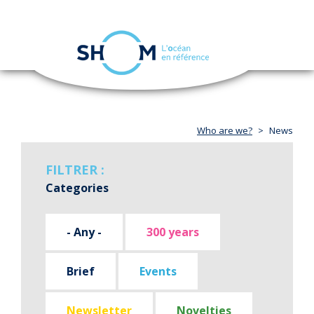
Cookies management panel
Toggle
navigation
Skip
to
main
content
Who are we?
News
FILTRER :
Categories
- Any -
300 years
Brief
Events
Newsletter
Novelties