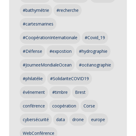
#bathymétrie
#recherche
#cartesmarines
#CoopérationInternationale
#Covid_19
#Défense
#expostion
#hydrographie
#JourneeMondialeOcean
#océanographie
#philatélie
#SolidariteCOVID19
événement
#timbre
Brest
conférence
coopération
Corse
cybersécurité
data
drone
europe
WebConférence