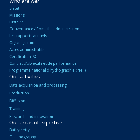
NAVIGATION
Who are we?
PRINCIPALE
Statut
Missions
Histoire
Gouvernance / Conseil d’administration
Les rapports annuels
Organigramme
Actes administratifs
Certification ISO
Contrat d’objectifs et de performance
Programme national d'hydrographie (PNH)
Our activities
Data acquisition and processing
Production
Diffusion
Training
Research and innovation
Our areas of expertise
Bathymetry
Oceanography