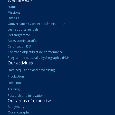
NAVIGATION
Who are we?
PRINCIPALE
Statut
Missions
Histoire
Gouvernance / Conseil d’administration
Les rapports annuels
Organigramme
Actes administratifs
Certification ISO
Contrat d’objectifs et de performance
Programme national d'hydrographie (PNH)
Our activities
Data acquisition and processing
Production
Diffusion
Training
Research and innovation
Our areas of expertise
Bathymetry
Oceanography