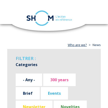
Cookies management panel
Toggle
navigation
Skip
to
main
content
Who are we?
News
FILTRER :
Categories
- Any -
300 years
Brief
Events
Newsletter
Novelties