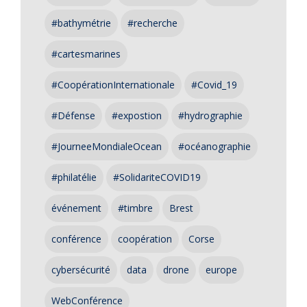
#bathymétrie
#recherche
#cartesmarines
#CoopérationInternationale
#Covid_19
#Défense
#expostion
#hydrographie
#JourneeMondialeOcean
#océanographie
#philatélie
#SolidariteCOVID19
événement
#timbre
Brest
conférence
coopération
Corse
cybersécurité
data
drone
europe
WebConférence