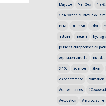
Mayotte
MerIGéo
Nav&
Observation du niveua de la m
PEM
REFMAR
ukho
A
histoire
métiers
hydrogra
journées européennes du patr
exposition virtuelle
nuit des
S-100
Sciences
Shom
visioconférence
formation
#cartesmarines
#Coopérati
#expostion
#hydrographie