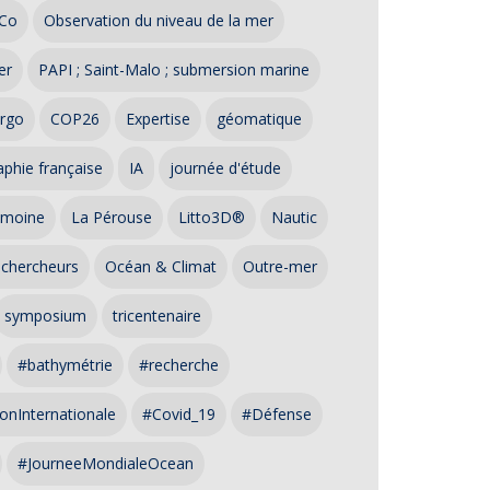
Co
Observation du niveau de la mer
er
PAPI ; Saint-Malo ; submersion marine
rgo
COP26
Expertise
géomatique
phie française
IA
journée d'étude
imoine
La Pérouse
Litto3D®
Nautic
 chercheurs
Océan & Climat
Outre-mer
symposium
tricentenaire
#bathymétrie
#recherche
onInternationale
#Covid_19
#Défense
#JourneeMondialeOcean