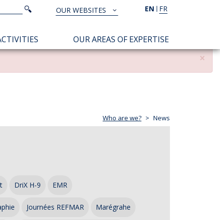
Search
EN
FR
Search
OUR WEBSITES
TOUS
NOS
CTIVITIES
OUR AREAS OF EXPERTISE
SITES
×
Who are we?
News
t
DriX H-9
EMR
aphie
Journées REFMAR
Marégrahe