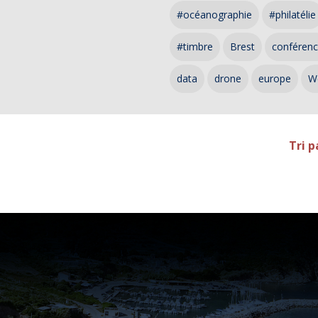
#océanographie
#philatélie
#timbre
Brest
conféren
data
drone
europe
W
Tri p