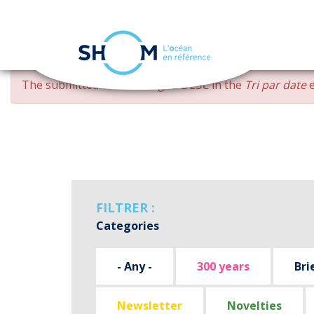
Cookies management panel
Skip
ERROR
The submitted value
changed DESC
in the
Tri par date
e
to
MESSAGE
main
content
FILTRER :
Categories
- Any -
300 years
Bri
Newsletter
Novelties