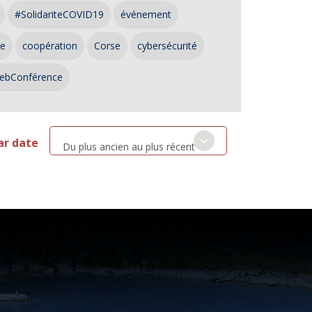
#SolidariteCOVID19
événement
ce
coopération
Corse
cybersécurité
ebConférence
ar date
Du plus ancien au plus récent