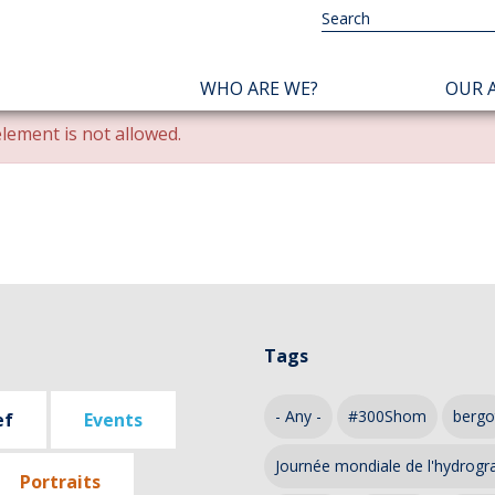
NAVIGATION
WHO ARE WE?
OUR A
PRINCIPALE
lement is not allowed.
Tags
- Any -
#300Shom
bergo
ef
Events
Journée mondiale de l'hydrogr
Portraits