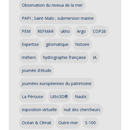
Observation du niveua de la mer
PAPI ; Saint-Malo ; submersion marine
PEM
REFMAR
ukho
Argo
COP26
Expertise
géomatique
histoire
métiers
hydrographie française
IA
journée d'étude
journées européennes du patrimoine
La Pérouse
Litto3D®
Nautic
exposition virtuelle
nuit des chercheurs
Océan & Climat
Outre-mer
S-100