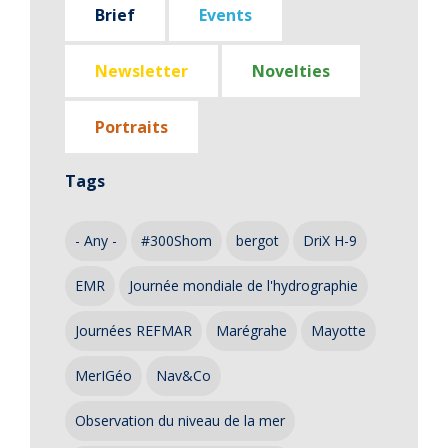
Brief
Events
Newsletter
Novelties
Portraits
Tags
- Any -
#300Shom
bergot
DriX H-9
EMR
Journée mondiale de l'hydrographie
Journées REFMAR
Marégrahe
Mayotte
MerIGéo
Nav&Co
Observation du niveau de la mer