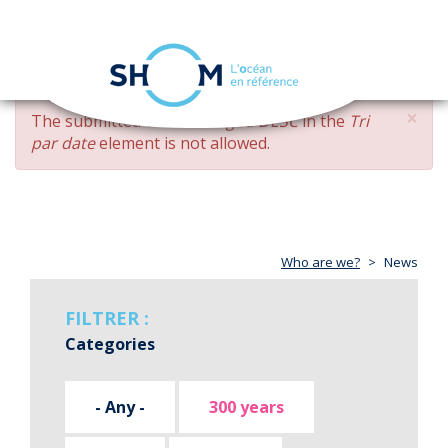
Cookies management panel
Toggle
navigation
Skip
×
ERROR
The submitted value
changed DESC
in the
Tri
to
MESSAGE
par date
element is not allowed.
main
content
Who are we?
News
FILTRER :
Categories
- Any -
300 years