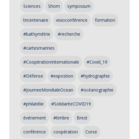
Sciences
Shom
symposium
tricentenaire
visioconférence
formation
#bathymétrie
#recherche
#cartesmarines
#CoopérationInternationale
#Covid_19
#Défense
#expostion
#hydrographie
#JourneeMondialeOcean
#océanographie
#philatélie
#SolidariteCOVID19
événement
#timbre
Brest
conférence
coopération
Corse