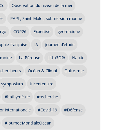
Co
Observation du niveau de la mer
er
PAPI ; Saint-Malo ; submersion marine
rgo
COP26
Expertise
géomatique
phie française
IA
journée d'étude
imoine
La Pérouse
Litto3D®
Nautic
 chercheurs
Océan & Climat
Outre-mer
symposium
tricentenaire
#bathymétrie
#recherche
onInternationale
#Covid_19
#Défense
#JourneeMondialeOcean