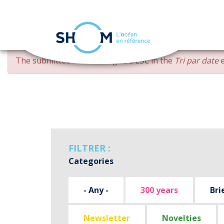
Cookies management panel
Skip
ERROR
The submitted value
changed DESC
in the
Tri par date
e
to
MESSAGE
main
content
FILTRER :
Categories
- Any -
300 years
Bri
Newsletter
Novelties