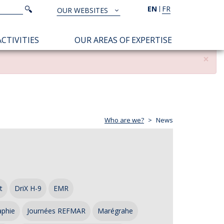
Search
EN
FR
Search
OUR WEBSITES
TOUS
NOS
CTIVITIES
OUR AREAS OF EXPERTISE
SITES
×
Who are we?
News
t
DriX H-9
EMR
aphie
Journées REFMAR
Marégrahe