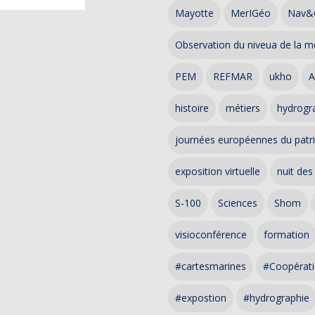
Mayotte
MerIGéo
Nav&
Observation du niveua de la m
PEM
REFMAR
ukho
A
histoire
métiers
hydrogra
journées européennes du patr
exposition virtuelle
nuit des
S-100
Sciences
Shom
visioconférence
formation
#cartesmarines
#Coopérati
#expostion
#hydrographie