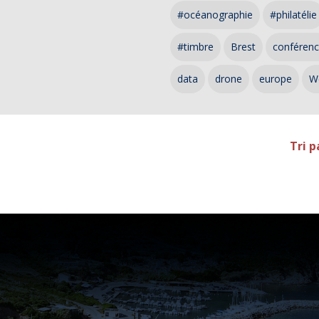
#océanographie
#philatélie
#timbre
Brest
conféren
data
drone
europe
W
Tri p