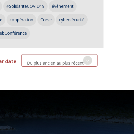
#SolidariteCOVID19
événement
ce
coopération
Corse
cybersécurité
ebConférence
ar date
Du plus ancien au plus récent