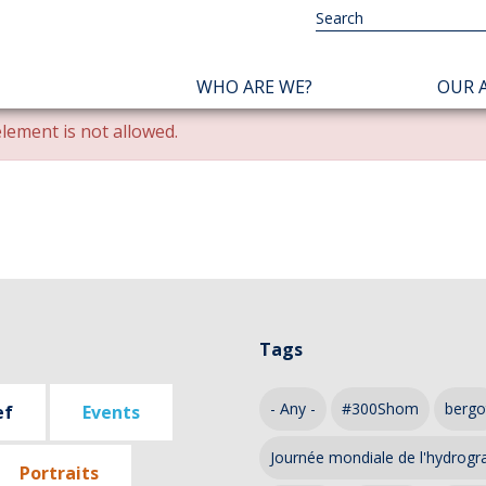
NAVIGATION
WHO ARE WE?
OUR A
PRINCIPALE
lement is not allowed.
Tags
- Any -
#300Shom
bergo
ef
Events
Journée mondiale de l'hydrogr
Portraits